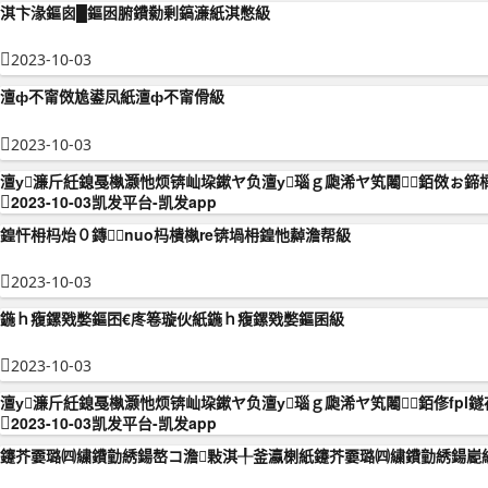
淇卞湪鏂囪█鏂囦腑鐨勬剰鎬濓紙淇憋級
2023-10-03
澶ф不甯傚尯鍙凤紙澶ф不甯傦級
2023-10-03
澶у濂斤紝鎴戞槸灏忚烦锛屾垜鏉ヤ负澶у瑙ｇ瓟浠ヤ笂闂銆傚ぉ
2023-10-03
凯发平台-凯发app
鍠忓枏杩炲０鏄nuo杩樻槸re锛堝枏鍠忚繛澹帮級
2023-10-03
鍦ｈ癁鏍戣嫳鏂囨€庝箞璇伙紙鍦ｈ癁鏍戣嫳鏂囷級
2023-10-03
澶у濂斤紝鎴戞槸灏忚烦锛屾垜鏉ヤ负澶у瑙ｇ瓟浠ヤ笂闂銆俢fp
2023-10-03
凯发平台-凯发app
鑳芥嫑璐㈣繍鐨勭綉鍚嶅コ澹敤淇╀釜瀛楋紙鑳芥嫑璐㈣繍鐨勭綉鍚嶏