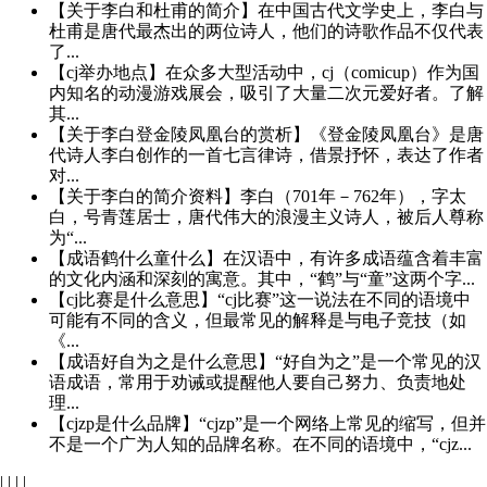
【关于李白和杜甫的简介】在中国古代文学史上，李白与
杜甫是唐代最杰出的两位诗人，他们的诗歌作品不仅代表
了...
【cj举办地点】在众多大型活动中，cj（comicup）作为国
内知名的动漫游戏展会，吸引了大量二次元爱好者。了解
其...
【关于李白登金陵凤凰台的赏析】《登金陵凤凰台》是唐
代诗人李白创作的一首七言律诗，借景抒怀，表达了作者
对...
【关于李白的简介资料】李白（701年－762年），字太
白，号青莲居士，唐代伟大的浪漫主义诗人，被后人尊称
为“...
【成语鹤什么童什么】在汉语中，有许多成语蕴含着丰富
的文化内涵和深刻的寓意。其中，“鹤”与“童”这两个字...
【cj比赛是什么意思】“cj比赛”这一说法在不同的语境中
可能有不同的含义，但最常见的解释是与电子竞技（如
《...
【成语好自为之是什么意思】“好自为之”是一个常见的汉
语成语，常用于劝诫或提醒他人要自己努力、负责地处
理...
【cjzp是什么品牌】“cjzp”是一个网络上常见的缩写，但并
不是一个广为人知的品牌名称。在不同的语境中，“cjz...
|
|
|
|