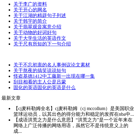
关于李广的资料
关于开心的网名
关于江湖的精辟句子列述
关于韩宇的简介
关于翡翠观音寓意介绍
关于动物的好词好句
关于大学生活的英语作文
关于尺有所短的下一句介绍
关于不忘初衷的名人事例议论文素材
关于熬夜的搞笑说说短句
怪盗基德1412中工藤新一出现在哪一集
刮目相看的主人公是吕蒙
固化的英语固化的英语是什么
最新文章
【cj麦科勒姆全名】cj麦科勒姆（cj mccollum）是美国职业
篮球运动员，以其出色的得分能力和稳定的发挥在nba中...
【成语洪荒之力是什么意思】“洪荒之力”是一个近年来在
网络上广泛传播的网络用语，虽然它不是传统意义上的
成...