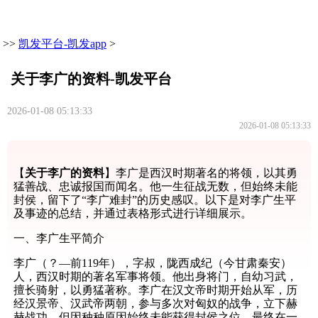
>>
凯发平台-凯发app
>
关于李广的资料-凯发平台
2026-01-08 05:13:33
2026-01-08 05:13:33
【
关于李广的资料
】李广是西汉时期著名的将领，以其勇
猛善战、忠诚报国而闻名。他一生征战无数，但始终未能
封侯，留下了“李广难封”的历史感叹。以下是对李广生平
及事迹的总结，并通过表格形式进行详细展示。
一、李广生平简介
李广（？—前119年），字叔，陇西成纪（今甘肃秦安）
人，西汉时期的著名军事将领。他出身将门，自幼习武，
擅长骑射，以勇猛著称。李广在汉文帝时期开始从军，历
经汉景帝、汉武帝两朝，参与多次对匈奴的战争，立下赫
赫战功，但因种种原因始终未能获得封侯之位，最终在一