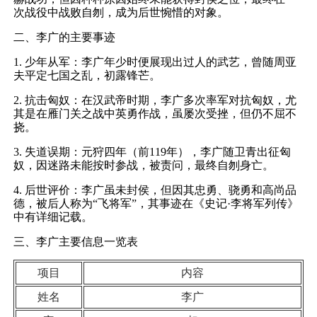
次战役中战败自刎，成为后世惋惜的对象。
二、李广的主要事迹
1. 少年从军：李广年少时便展现出过人的武艺，曾随周亚
夫平定七国之乱，初露锋芒。
2. 抗击匈奴：在汉武帝时期，李广多次率军对抗匈奴，尤
其是在雁门关之战中英勇作战，虽屡次受挫，但仍不屈不
挠。
3. 失道误期：元狩四年（前119年），李广随卫青出征匈
奴，因迷路未能按时参战，被责问，最终自刎身亡。
4. 后世评价：李广虽未封侯，但因其忠勇、骁勇和高尚品
德，被后人称为“飞将军”，其事迹在《史记·李将军列传》
中有详细记载。
三、李广主要信息一览表
项目
内容
姓名
李广