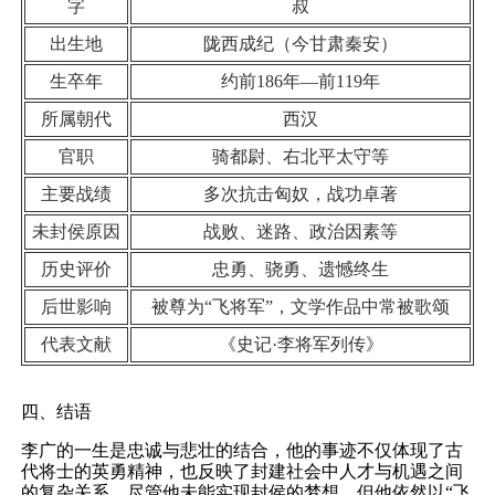
字
叔
出生地
陇西成纪（今甘肃秦安）
生卒年
约前186年—前119年
所属朝代
西汉
官职
骑都尉、右北平太守等
主要战绩
多次抗击匈奴，战功卓著
未封侯原因
战败、迷路、政治因素等
历史评价
忠勇、骁勇、遗憾终生
后世影响
被尊为“飞将军”，文学作品中常被歌颂
代表文献
《史记·李将军列传》
四、结语
李广的一生是忠诚与悲壮的结合，他的事迹不仅体现了古
代将士的英勇精神，也反映了封建社会中人才与机遇之间
的复杂关系。尽管他未能实现封侯的梦想，但他依然以“飞