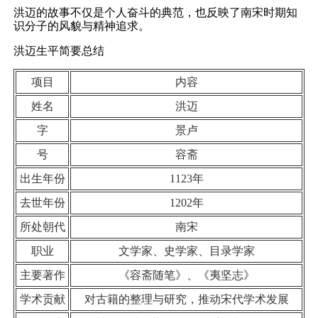
洪迈的故事不仅是个人奋斗的典范，也反映了南宋时期知
识分子的风貌与精神追求。
洪迈生平简要总结
项目
内容
姓名
洪迈
字
景卢
号
容斋
出生年份
1123年
去世年份
1202年
所处朝代
南宋
职业
文学家、史学家、目录学家
主要著作
《容斋随笔》、《夷坚志》
学术贡献
对古籍的整理与研究，推动宋代学术发展