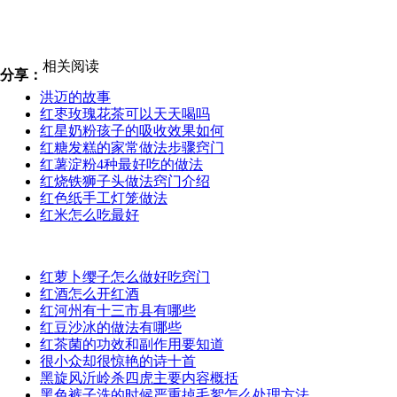
相关阅读
分享：
洪迈的故事
红枣玫瑰花茶可以天天喝吗
红星奶粉孩子的吸收效果如何
红糖发糕的家常做法步骤窍门
红薯淀粉4种最好吃的做法
红烧铁狮子头做法窍门介绍
红色纸手工灯笼做法
红米怎么吃最好
红萝卜缨子怎么做好吃窍门
红酒怎么开红酒
红河州有十三市县有哪些
红豆沙冰的做法有哪些
红茶菌的功效和副作用要知道
很小众却很惊艳的诗十首
黑旋风沂岭杀四虎主要内容概括
黑色裤子洗的时候严重掉毛絮怎么处理方法