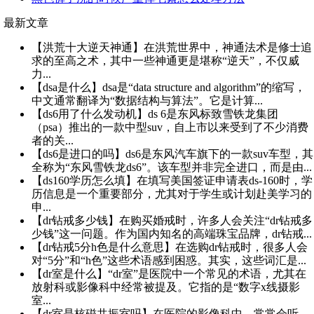
最新文章
【洪荒十大逆天神通】在洪荒世界中，神通法术是修士追
求的至高之术，其中一些神通更是堪称“逆天”，不仅威
力...
【dsa是什么】dsa是“data structure and algorithm”的缩写，
中文通常翻译为“数据结构与算法”。它是计算...
【ds6用了什么发动机】ds 6是东风标致雪铁龙集团
（psa）推出的一款中型suv，自上市以来受到了不少消费
者的关...
【ds6是进口的吗】ds6是东风汽车旗下的一款suv车型，其
全称为“东风雪铁龙ds6”。该车型并非完全进口，而是由...
【ds160学历怎么填】在填写美国签证申请表ds-160时，学
历信息是一个重要部分，尤其对于学生或计划赴美学习的
申...
【dr钻戒多少钱】在购买婚戒时，许多人会关注“dr钻戒多
少钱”这一问题。作为国内知名的高端珠宝品牌，dr钻戒...
【dr钻戒5分h色是什么意思】在选购dr钻戒时，很多人会
对“5分”和“h色”这些术语感到困惑。其实，这些词汇是...
【dr室是什么】“dr室”是医院中一个常见的术语，尤其在
放射科或影像科中经常被提及。它指的是“数字x线摄影
室...
【dr室是核磁共振室吗】在医院的影像科中，常常会听