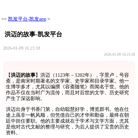
>>
凯发平台-凯发app
>
洪迈的故事-凯发平台
2026-01-09 16:23:18
2026-01-09 16:23:18
【
洪迈的故事
】洪迈（1123年－1202年），字景卢，号容
斋，是南宋时期著名的文学家、史学家和目录学家。他一
生博学多才，尤其以编撰《容斋随笔》而闻名于世。他的
作品不仅在当时广为流传，而且对后世的文学、历史研究
产生了深远影响。
洪迈出身于书香门第，自幼聪慧好学，博览群书。他在仕
途上虽非一帆风顺，但凭借自己的才华和勤奋，最终在朝
廷中担任要职。他的主要成就在于学术与文学方面，尤其
是他对古代文献的整理与研究，为后人提供了宝贵的历史
资料。