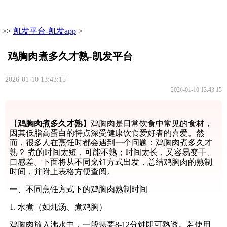
>>
凯发平台-凯发app
>
鸡胸肉煮多久才熟-凯发平台
2026-01-10 13:43:15
2026-01-10 13:43:15
【
鸡胸肉煮多久才熟
】鸡胸肉是日常饮食中常见的食材，
因其低脂高蛋白的特点深受健康饮食爱好者的喜爱。然
而，很多人在烹饪时都会遇到一个问题：鸡胸肉煮多久才
熟？ 煮的时间太短，可能不熟；时间太长，又容易变干、
口感差。下面将从不同烹饪方式出发，总结鸡胸肉的熟制
时间，并附上表格方便查阅。
一、不同烹饪方式下的鸡胸肉熟制时间
1. 水煮（如炖汤、煮鸡胸）
鸡胸肉放入沸水中，一般需要8-12分钟即可熟透。若使用