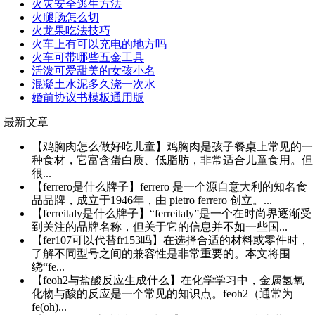
火灾安全逃生方法
火腿肠怎么切
火龙果吃法技巧
火车上有可以充电的地方吗
火车可带哪些五金工具
活泼可爱甜美的女孩小名
混凝土水泥多久浇一次水
婚前协议书模板通用版
最新文章
【鸡胸肉怎么做好吃儿童】鸡胸肉是孩子餐桌上常见的一
种食材，它富含蛋白质、低脂肪，非常适合儿童食用。但
很...
【ferrero是什么牌子】ferrero 是一个源自意大利的知名食
品品牌，成立于1946年，由 pietro ferrero 创立。...
【ferreitaly是什么牌子】“ferreitaly”是一个在时尚界逐渐受
到关注的品牌名称，但关于它的信息并不如一些国...
【fer107可以代替fr153吗】在选择合适的材料或零件时，
了解不同型号之间的兼容性是非常重要的。本文将围
绕“fe...
【feoh2与盐酸反应生成什么】在化学学习中，金属氢氧
化物与酸的反应是一个常见的知识点。feoh2（通常为
fe(oh)...