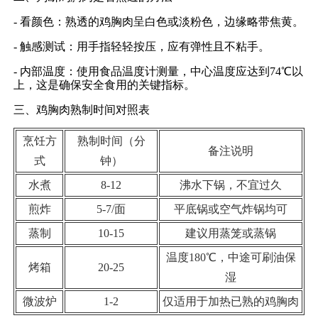
- 看颜色：熟透的鸡胸肉呈白色或淡粉色，边缘略带焦黄。
- 触感测试：用手指轻轻按压，应有弹性且不粘手。
- 内部温度：使用食品温度计测量，中心温度应达到74℃以
上，这是确保安全食用的关键指标。
三、鸡胸肉熟制时间对照表
烹饪方
熟制时间（分
备注说明
式
钟）
水煮
8-12
沸水下锅，不宜过久
煎炸
5-7/面
平底锅或空气炸锅均可
蒸制
10-15
建议用蒸笼或蒸锅
温度180℃，中途可刷油保
烤箱
20-25
湿
微波炉
1-2
仅适用于加热已熟的鸡胸肉