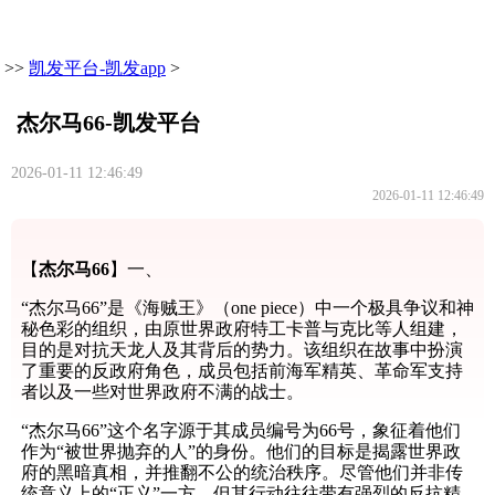
>>
凯发平台-凯发app
>
杰尔马66-凯发平台
2026-01-11 12:46:49
2026-01-11 12:46:49
【
杰尔马66
】一、
“杰尔马66”是《海贼王》（one piece）中一个极具争议和神
秘色彩的组织，由原世界政府特工卡普与克比等人组建，
目的是对抗天龙人及其背后的势力。该组织在故事中扮演
了重要的反政府角色，成员包括前海军精英、革命军支持
者以及一些对世界政府不满的战士。
“杰尔马66”这个名字源于其成员编号为66号，象征着他们
作为“被世界抛弃的人”的身份。他们的目标是揭露世界政
府的黑暗真相，并推翻不公的统治秩序。尽管他们并非传
统意义上的“正义”一方，但其行动往往带有强烈的反抗精