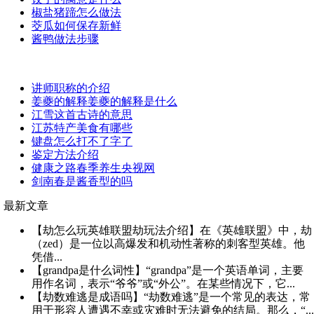
椒盐猪蹄怎么做法
茭瓜如何保存新鲜
酱鸭做法步骤
讲师职称的介绍
姜夔的解释姜夔的解释是什么
江雪这首古诗的意思
江苏特产美食有哪些
键盘怎么打不了字了
鉴定方法介绍
健康之路春季养生央视网
剑南春是酱香型的吗
最新文章
【劫怎么玩英雄联盟劫玩法介绍】在《英雄联盟》中，劫
（zed）是一位以高爆发和机动性著称的刺客型英雄。他
凭借...
【grandpa是什么词性】“grandpa”是一个英语单词，主要
用作名词，表示“爷爷”或“外公”。在某些情况下，它...
【劫数难逃是成语吗】“劫数难逃”是一个常见的表达，常
用于形容人遭遇不幸或灾难时无法避免的结局。那么，“...