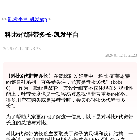
>>
凯发平台-凯发app
>
科比6代鞋带多长-凯发平台
2026-01-12 10:23:23
2026-01-12 10:23:23
【
科比6代鞋带多长
】在篮球鞋爱好者中，科比·布莱恩特
的签名鞋系列一直备受关注，尤其是“科比6代”（kobe
6）。作为一款经典战靴，其设计细节不仅体现在外观和性
能上，鞋带长度也是一项容易被忽视但非常重要的参数。
很多用户在购买或更换鞋带时，会关心“科比6代鞋带多
长”。
为了帮助大家更好地了解这一信息，以下是对科比6代鞋带
长度的总结与对比。
科比6代鞋带的长度主要取决于鞋子的尺码和设计结构。一
般来说，标准款的科比6代鞋带长度在120cm到130cm之