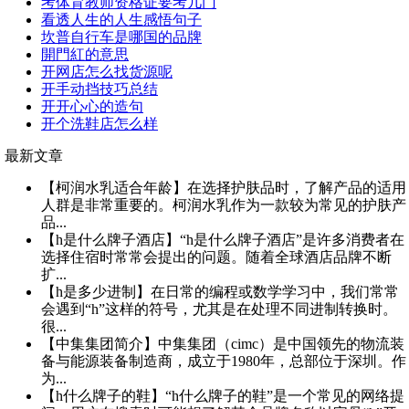
考体育教师资格证要考几门
看透人生的人生感悟句子
坎普自行车是哪国的品牌
開門紅的意思
开网店怎么找货源呢
开手动挡技巧总结
开开心心的造句
开个洗鞋店怎么样
最新文章
【柯润水乳适合年龄】在选择护肤品时，了解产品的适用
人群是非常重要的。柯润水乳作为一款较为常见的护肤产
品...
【h是什么牌子酒店】“h是什么牌子酒店”是许多消费者在
选择住宿时常常会提出的问题。随着全球酒店品牌不断
扩...
【h是多少进制】在日常的编程或数学学习中，我们常常
会遇到“h”这样的符号，尤其是在处理不同进制转换时。
很...
【中集集团简介】中集集团（cimc）是中国领先的物流装
备与能源装备制造商，成立于1980年，总部位于深圳。作
为...
【h什么牌子的鞋】“h什么牌子的鞋”是一个常见的网络提