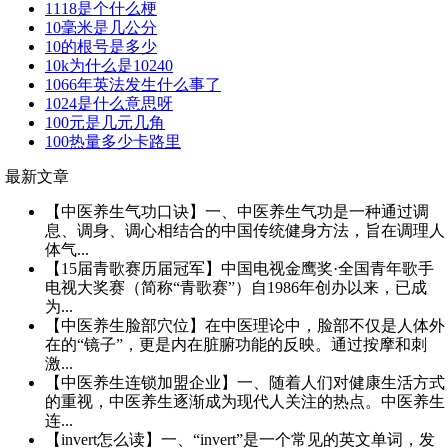
1118是个什么梗
10毫米是几公分
10的根号是多少
10k为什么是10240
1066年英法发生什么事了
1024是什么意思呀
100元是几元几角
100热量多少卡路里
最新文章
【中医养生气功口诀】一、中医养生气功是一种通过调
息、调身、调心相结合的中国传统健身方法，旨在调理人
体气...
【15届青歌赛历届冠军】中国电视金鹰奖·全国青年歌手
电视大奖赛（简称“青歌赛”）自1986年创办以来，已成
为...
【中医养生脸部穴位】在中医理论中，脸部不仅是人体外
在的“镜子”，更是内在脏腑功能的反映。通过按摩和刺
激...
【中医养生连锁加盟企业】一、随着人们对健康生活方式
的重视，中医养生逐渐成为现代人关注的热点。中医养生
连...
【invert怎么读】一、“invert”是一个常见的英文单词，发