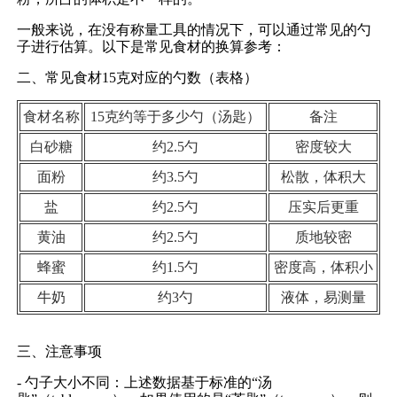
一般来说，在没有称量工具的情况下，可以通过常见的勺
子进行估算。以下是常见食材的换算参考：
二、常见食材15克对应的勺数（表格）
食材名称
15克约等于多少勺（汤匙）
备注
白砂糖
约2.5勺
密度较大
面粉
约3.5勺
松散，体积大
盐
约2.5勺
压实后更重
黄油
约2.5勺
质地较密
蜂蜜
约1.5勺
密度高，体积小
牛奶
约3勺
液体，易测量
三、注意事项
- 勺子大小不同：上述数据基于标准的“汤