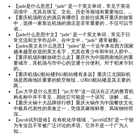
【jade是什么意思】“jade” 是一个英文单词，常见于英语
语境中，尤其在珠宝、文化、历史等领域有重要地位。...
【重庆机场附近的酒店有哪些】在前往或离开重庆的旅客
中，选择一家靠近机场的酒店是非常重要的，不仅可以节
省...
【jade什么意思中文】“jade” 是一个英文单词，常见于日
常交流和文学作品中。在中文中，“jade” 通常被翻...
【jaden英文名什么意思】“jaden”是一个近年来在西方国家
越来越受欢迎的英文名字，尤其在青少年和年轻人群中...
【重庆机场到解放碑怎么走】重庆作为中国西南地区的重
要城市，其机场与市中心的交通十分便利。对于初来乍到
的...
【重庆机场t2航站楼到t3航站楼有多远】重庆江北国际机
场是西南地区重要的航空枢纽，t2和t3航站楼是其主要的
两...
【jac大学是什么意思】“jac大学”这一说法在正式的教育机
构名称中并不常见，因此它可能是一个误写、误解，或...
【重庆火锅十大品牌排行榜】重庆火锅作为中国餐饮文化
中极具代表性的美食之一，凭借其麻辣鲜香、风味独特而
深...
【jacob试剂是啥】在有机化学领域，"jacob试剂"是一个较
为专业且不常被广泛讨论的术语。它并不是一个广为人
知...