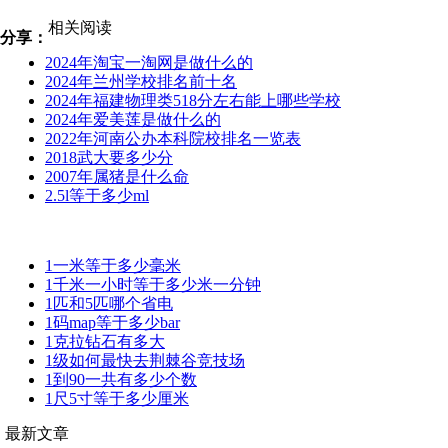
相关阅读
分享：
2024年淘宝一淘网是做什么的
2024年兰州学校排名前十名
2024年福建物理类518分左右能上哪些学校
2024年爱美莲是做什么的
2022年河南公办本科院校排名一览表
2018武大要多少分
2007年属猪是什么命
2.5l等于多少ml
1一米等于多少毫米
1千米一小时等于多少米一分钟
1匹和5匹哪个省电
1码map等于多少bar
1克拉钻石有多大
1级如何最快去荆棘谷竞技场
1到90一共有多少个数
1尺5寸等于多少厘米
最新文章