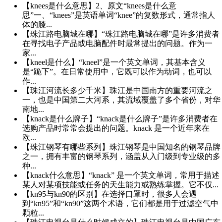
【knees是什么意思】2、原文“knees是什么意
思”一、“knees”是英语单词“knee”的复数形式，通常指人
体的膝...
【珠江路电脑城在哪】“珠江路电脑城在哪”是许多消费者
在寻找电子产品或电脑配件时最常提出的问题。作为一
家...
【kneel是什么】“kneel”是一个英文单词，其基本含义
是“跪下”。在日常使用中，它既可以作为动词，也可以
作...
【珠江河流长多少千米】珠江是中国南方的重要河流之
一，也是中国第二大河系，其流域覆盖了多个省份，对华
南地...
【knack是什么牌子】“knack是什么牌子”是许多消费者在
选购产品时常常会提出的问题。knack 是一个近年来在
欧...
【珠江钢琴有哪些系列】珠江钢琴是中国知名的钢琴品牌
之一，拥有丰富的钢琴系列，涵盖从入门级到专业级的多
种...
【knack什么意思】“knack” 是一个英文单词，常用于描述
某人对某项技能或任务的天生能力或熟练掌握。它不仅...
【kn95与kn90的区别】在选择口罩时，很多人会遇
到“kn95”和“kn90”这两个术语，它们都是用于过滤空气中
颗粒...