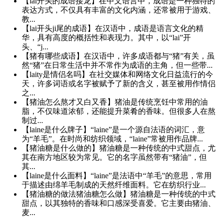
【lai开头的成语接龙】在中文语言中，成语是一种独特的
表达方式，不仅具有丰富的文化内涵，还常被用于游戏、
教...
【lai开头ji尾的成语】在汉语中，成语是语言文化的精
华，具有高度的概括性和表现力。其中，以“lai”开
头、“j...
【猪有哪些成语】在汉语中，许多成语都与“猪”有关，虽
然“猪”在日常生活中并不常作为成语的主角，但一些带...
【laity是情侣名吗】在社交媒体和网络文化日益流行的今
天，许多词语或名字被赋予了新的含义，甚至被用作情侣
之...
【猪油怎么熬才又白又香】猪油是传统烹饪中常用的油
脂，不仅味道浓郁，还能提升菜肴的香味。但很多人在熬
制过...
【laine是什么牌子】“laine”是一个源自法语的词汇，意
为“羊毛”。在时尚和纺织领域，“laine”常被用作品牌...
【猪油糖是什么做的】猪油糖是一种传统的中式甜点，尤
其在南方地区较为常见。它的名字虽然带有“猪油”，但
其...
【laine是什么面料】“laine”是法语中“羊毛”的意思，常用
于描述由绵羊毛制成的天然纤维面料。它在纺织行业...
【猪油糖的做法猪油糖怎么做】猪油糖是一种传统的中式
甜点，以其独特的香味和口感深受喜爱。它主要由猪油、
麦...