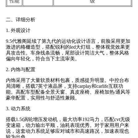
性能
级
二、详细分析
1. 外观设计
9.5代雅阁延续了第九代的运动化设计语言，前脸采用更加
激进的格栅造型，搭配锐利的led大灯组，整体视觉效果更
具攻击性。车身线条流畅，尾部设计简洁大气，整体风格
偏向年轻化，符合当下主流审美。
2. 内饰与配置
内饰采用了大量软质材料包裹，质感提升明显。中控台布
局清晰，搭载7英寸液晶屏，支持carplay和carlife互联功
能。高配车型配备全景天窗、真皮座椅、座椅加热/通风等
豪华配置，实用性与舒适性兼顾。
3. 动力系统
搭载1.5t涡轮增压发动机，最大功率192马力，匹配cvt无级
变速箱，动力输出平顺，油耗表现优秀。对于家用用户来
说，这套动力系统足够应对城市和高速路况，加速表现也
较为出色。