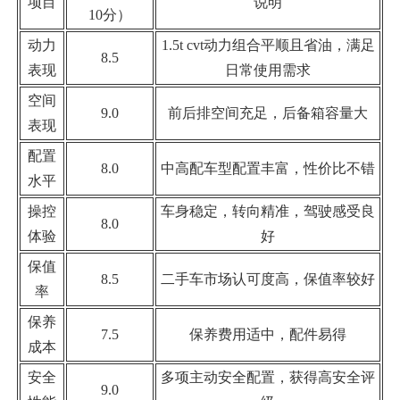
项目
说明
10分）
动力
1.5t cvt动力组合平顺且省油，满足
8.5
表现
日常使用需求
空间
9.0
前后排空间充足，后备箱容量大
表现
配置
8.0
中高配车型配置丰富，性价比不错
水平
操控
车身稳定，转向精准，驾驶感受良
8.0
体验
好
保值
8.5
二手车市场认可度高，保值率较好
率
保养
7.5
保养费用适中，配件易得
成本
安全
多项主动安全配置，获得高安全评
9.0