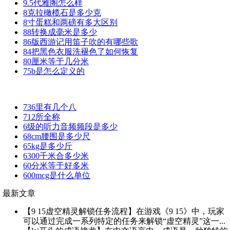
9.5代雅阁怎么样
8克拉橄榄石是多少克
8寸蛋糕和两磅有多大区别
88转换成毫米是多少
86版西游记用笛子吹的有哪些歌
84把黑色衣服洗褪色了如何恢复
80厘米等于几分米
75b是怎么定义的
736里有几个八
712所全称
6级的听力音频频段是多少
68cm腰围是多少尺
65kg是多少斤
6300千米合多少米
60分米等于好多米
600mcg是什么单位
最新文章
【9 15虚空精灵解锁任务流程】在游戏《9 15》中，玩家
可以通过完成一系列特定的任务来解锁“虚空精灵”这一...