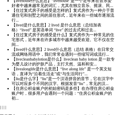
【livehouse什么意思】“livehouse”是一个近年来在音乐爱
好者中越来越常见的词汇，尤其在独立音乐、摇滚、民...
【住过复式房子的感受是怎样的】复式房作为一种介于普
通住宅和别墅之间的居住形式，近年来在一些城市逐渐流
行...
【lived是什么意思】2 lived 是什么意思（总结加表
格）“lived” 是英语单词 “live” 的过去式和过去...
【住过复式房子的感受是什么】复式房作为一种常见的住
宅形式，近年来在许多城市中越来越受欢迎。它不仅在空
间...
【lived什么意思】2 lived什么意思（总结 表格）在日常交
流或网络用语中，我们常常会遇到一些缩写词或流行...
【livecleanbabylotion是什么】liveclean baby lotion 是一款专
为婴儿设计的护肤产品，主打天然、温和和安...
【livealonglife是什么意思】“live along life” 是一个英文短
语，直译为“沿着生活走”或“与生活同行”...
【liu是什么字】“liu”是一个汉语拼音的音节，它在汉字中
可以对应多个不同的汉字。根据发音“liu”，常见的汉...
【住房公积金账户的初始密码是多些】在办理住房公积金
账户时，很多用户会遇到一个问题：“住房公积金账户的
初...
|
|
|
|