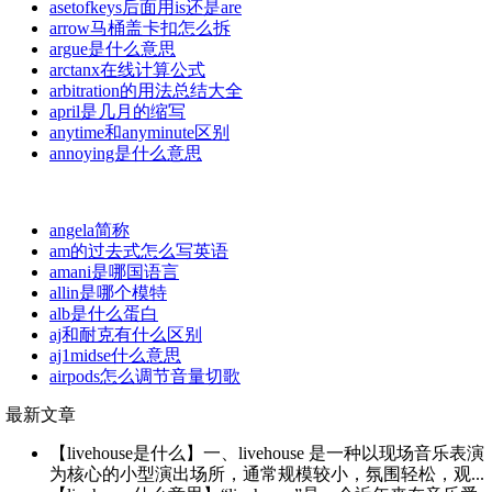
asetofkeys后面用is还是are
arrow马桶盖卡扣怎么拆
argue是什么意思
arctanx在线计算公式
arbitration的用法总结大全
april是几月的缩写
anytime和anyminute区别
annoying是什么意思
angela简称
am的过去式怎么写英语
amani是哪国语言
allin是哪个模特
alb是什么蛋白
aj和耐克有什么区别
aj1midse什么意思
airpods怎么调节音量切歌
最新文章
【livehouse是什么】一、livehouse 是一种以现场音乐表演
为核心的小型演出场所，通常规模较小，氛围轻松，观...