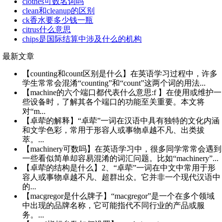
clothes可数名词吗
clean和cleanup的区别
ck香水要多少钱一瓶
citrus什么意思
chips是国际结算中涉及什么的机构
最新文章
【counting和count区别是什么】在英语学习过程中，许多
学生常常会混淆“counting”和“count”这两个词的用法...
【machine的六个端口都代表什么意思:f 】在使用或维护一
些设备时，了解其各个端口的功能至关重要。本文将
对“m...
【卓荦的解释】“卓荦”一词在汉语中具有独特的文化内涵
和文学色彩，常用于形容人或事物卓越不凡、出类拔
萃。...
【machinery可数吗】在英语学习中，很多同学常常会遇到
一些看似简单却容易混淆的词汇问题。比如“machinery”...
【卓荦的结构是什么】2、“卓荦”一词在中文中常用于形
容人或事物卓越不凡、超群出众。它并非一个现代汉语中
的...
【macgregor是什么牌子】“macgregor”是一个在多个领域
中出现的品牌名称，它可能指代不同行业的产品或服
务。...