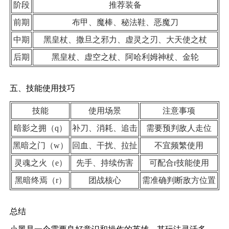
阶段
推荐装备
前期
布甲、魔棒、秘法鞋、恶魔刀
中期
黑皇杖、撒旦之邪力、虚灵之刃、大天使之杖
后期
黑皇杖、虚空之杖、阿哈利姆神杖、金轮
五、技能使用技巧
技能
使用场景
注意事项
暗影之拥（q）
补刀、消耗、追击
需要预判敌人走位
黑暗之门（w）
回血、干扰、拉扯
不宜频繁使用
灵魂之火（e）
先手、持续伤害
可配合r技能使用
黑暗终焉（r）
团战核心
需准确判断敌方位置
总结