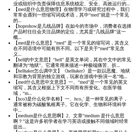
业或组织中负责保障信息系统稳定、安全、高效运行的...
【med是什么意思物理】在物理学习或研究过程中，我们
常常会遇到一些缩写词或术语，其中“med”就是一个常见
的...
【hopeshow是几线品牌】在如今的市场中，消费者在选择
产品时往往会关注品牌的定位，尤其是“几线品牌”这一
概...
【med是什么意思】“med” 是一个常见的缩写词，其含义
在不同语境中可能有所不同。以下是关于“med”常见含
义...
【hell的中文意思】“hell” 是英文单词，其在中文中的常见
翻译为“地狱”。它通常用来描述一种极端痛苦、折...
【helltaker怎么调中文】《helltaker》是一款以恶魔、地狱
和宗教为背景的独立游戏，玩家在游戏中扮演一名“地...
【med什么意思中文意思】一、“med”是一个常见的英文
缩写，其含义根据上下文不同而有所变化。在医学领
域，“m...
【hco3是什么化学名称】一、hco₃⁻ 是一种常见的离子，
通常被称为碳酸氢根离子。它在化学、生物和环境科学
中...
【medium是什么意思啊】2、文章“medium 是什么意思
啊？”这是许多初学者在学习英语或接触不同领域时经常
提出...