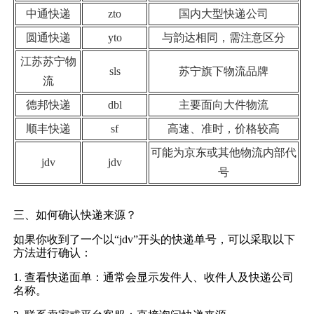
中通快递
zto
国内大型快递公司
圆通快递
yto
与韵达相同，需注意区分
江苏苏宁物
sls
苏宁旗下物流品牌
流
德邦快递
dbl
主要面向大件物流
顺丰快递
sf
高速、准时，价格较高
可能为京东或其他物流内部代
jdv
jdv
号
三、如何确认快递来源？
如果你收到了一个以“jdv”开头的快递单号，可以采取以下
方法进行确认：
1. 查看快递面单：通常会显示发件人、收件人及快递公司
名称。