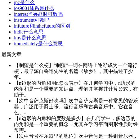
ipc是什么
ios9001体系是什么
interest当兴趣时可数吗
instrument可数吗
infuture和inthefuture的区别
indie什么意思
imy是什么意思
immediately是什么意思
最新文章
【刺猹是什么梗】“刺猹”一词在网络上逐渐成为一个流行
梗，最早源自鲁迅先生的名篇《故乡》，其中描述了少
年...
【n边形的内角和用n怎么表示】在几何学习中，n边形的
内角和是一个重要的知识点。理解并掌握其计算公式，有
助于...
【次中音萨克斯好吹吗】次中音萨克斯是一种常见的管乐
器，广泛用于爵士乐、流行音乐和古典音乐中。它在音
色、...
【n边形的内角和的度数是多少】在几何学中，多边形的
内角和是一个重要的概念，尤其在学习平面图形性质时经
常需...
【次中音号在乐器里的地位】次中音号是一种铜管乐器，