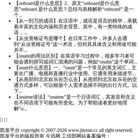
【onboard是什么意思】2、原文“onboard是什么意
思”onboard 是什么意思？总结与表格解析“onboard” 是一
个...
【从一到万的成语】在汉语中，成语是语言的精华，承载
着丰富的文化内涵和历史背景。其中，有一类特殊的成
语，...
【从业资格证号是哪个】在日常工作中，许多人会遇
到“从业资格证号”这一术语，但对其具体含义和用途可能
并不...
【onatin的用法区别】在英语学习过程中，很多学习者可
能会遇到拼写或词汇混淆的问题，例如“onatin”这个单词...
【onair什么意思】一、“onair”是一个常见的英文词汇，主
要在广播、电视和直播行业中使用。它通常用来描述节...
【从燕郊到北京欢乐谷怎么去】从燕郊到北京欢乐谷的交
通方式多样，可以根据个人需求选择不同的出行方式。以
下...
【onaime读法】“onaime”是一个日语词汇，其发音和含义
在不同语境下可能有所变化。为了帮助读者更好地理
解“o...
|
|
|
|
凯发平台 copyright © 2007-2026 www.jinxun.cc all right reserved.
凯发平台的版权所有 今讯网 工信部网站备案编号：