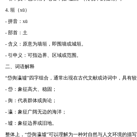
4. 垣（xū）
- 拼音：xū
- 部首：土
- 含义：原意为墙垣，即围墙或城垣。
- 引申义：可指边界、区域或范围。
二、词语解释
“岱舆瀛墟”四字组合，通常出现在古代文献或诗词中，具有
- 岱：象征高大、稳固；
- 舆：代表群体或舆论；
- 瀛：象征广阔无边的海洋；
- 墟：象征边界或旧地。
整体上，“岱舆瀛墟”可以理解为一种对自然与人文环境的描