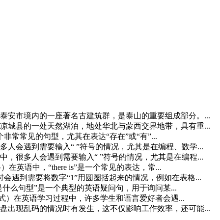
安市境内的一座著名古建筑群，是泰山的重要组成部分。...
城县的一处天然湖泊，地处华北与蒙西交界地带，具有重...
 是一个非常常见的句型，尤其在表达“存在”或“有”...
会遇到需要输入“ ”符号的情况，尤其是在编程、数学...
很多人会遇到需要输入“ ”符号的情况，尤其是在编程...
格）在英语中，“there is”是一个常见的表达，常...
遇到需要将数字“1”用圆圈括起来的情况，例如在表格...
asonwhy 是什么句型”是一个典型的英语疑问句，用于询问某...
（加表格形式）在英语学习过程中，许多学生和语言爱好者会遇...
出现乱码的情况时有发生，这不仅影响工作效率，还可能...