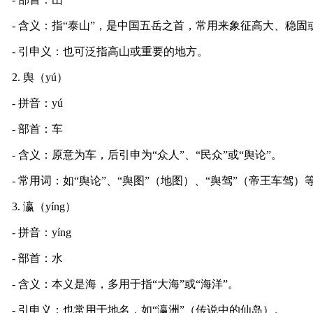
- 含义：指“泰山”，是中国五岳之首，常用来象征高大、稳固
- 引申义：也可泛指高山或重要的地方。
2. 舆（yú）
- 拼音：yú
- 部首：车
- 含义：原意为车，后引申为“众人”、“民众”或“舆论”。
- 常用词：如“舆论”、“舆图”（地图）、“舆驾”（帝王车驾）
3. 瀛（yíng）
- 拼音：yíng
- 部首：水
- 含义：本义是海，多用于指“大海”或“海洋”。
- 引申义：也常用于地名，如“瀛洲”（传说中的仙岛）。