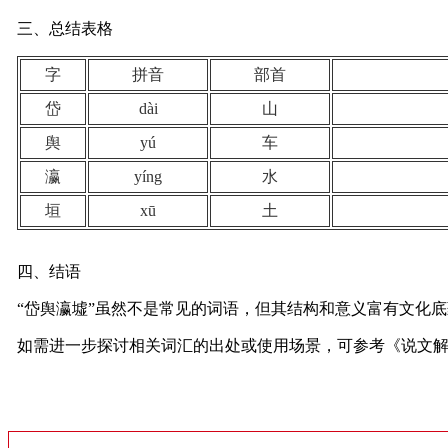
三、总结表格
字
拼音
部首
岱
dài
山
舆
yú
车
瀛
yíng
水
垣
xū
土
四、结语
“岱舆瀛墟”虽然不是常见的词语，但其结构和意义富有文化
如需进一步探讨相关词汇的出处或使用场景，可参考《说文