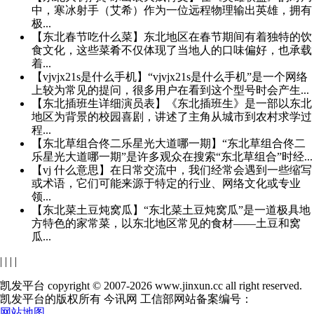
中，寒冰射手（艾希）作为一位远程物理输出英雄，拥有
极...
【东北春节吃什么菜】东北地区在春节期间有着独特的饮
食文化，这些菜肴不仅体现了当地人的口味偏好，也承载
着...
【vjvjx21s是什么手机】“vjvjx21s是什么手机”是一个网络
上较为常见的提问，很多用户在看到这个型号时会产生...
【东北插班生详细演员表】《东北插班生》是一部以东北
地区为背景的校园喜剧，讲述了主角从城市到农村求学过
程...
【东北草组合佟二乐星光大道哪一期】“东北草组合佟二
乐星光大道哪一期”是许多观众在搜索“东北草组合”时经...
【vj 什么意思】在日常交流中，我们经常会遇到一些缩写
或术语，它们可能来源于特定的行业、网络文化或专业
领...
【东北菜土豆炖窝瓜】“东北菜土豆炖窝瓜”是一道极具地
方特色的家常菜，以东北地区常见的食材——土豆和窝
瓜...
|
|
|
|
凯发平台 copyright © 2007-2026 www.jinxun.cc all right reserved.
凯发平台的版权所有 今讯网 工信部网站备案编号：
网站地图