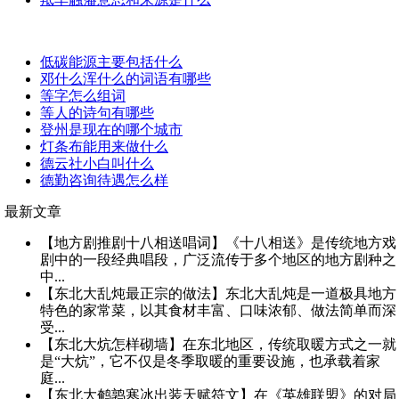
低碳能源主要包括什么
邓什么浑什么的词语有哪些
等字怎么组词
等人的诗句有哪些
登州是现在的哪个城市
灯条布能用来做什么
德云社小白叫什么
德勤咨询待遇怎么样
最新文章
【地方剧推剧十八相送唱词】《十八相送》是传统地方戏
剧中的一段经典唱段，广泛流传于多个地区的地方剧种之
中...
【东北大乱炖最正宗的做法】东北大乱炖是一道极具地方
特色的家常菜，以其食材丰富、口味浓郁、做法简单而深
受...
【东北大炕怎样砌墙】在东北地区，传统取暖方式之一就
是“大炕”，它不仅是冬季取暖的重要设施，也承载着家
庭...
【东北大鹌鹑寒冰出装天赋符文】在《英雄联盟》的对局