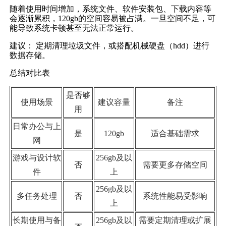
随着使用时间增加，系统文件、软件安装包、下载内容等
会逐渐累积，120gb的空间容易被占满。一旦空间不足，可
能导致系统卡顿甚至无法正常运行。
建议： 定期清理垃圾文件，或搭配机械硬盘（hdd）进行
数据存储。
总结对比表
是否够
使用场景
建议容量
备注
用
日常办公与上
是
120gb
适合基础需求
网
游戏与设计软
256gb及以
否
需要更多存储空间
件
上
256gb及以
多任务处理
否
系统性能易受影响
上
长期使用与备
256gb及以
需要定期清理或扩展