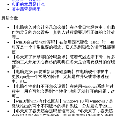
典册的意思是什么
滇中翡翠是哪里
最新文章
【电脑购入时会计分录怎么做】在企业日常经营中，电脑
作为常见的办公设备，其购入过程需要进行正确的会计处
理...
【win10会自动4k对齐吗】在使用固态硬盘（ssd）时，4k
对齐是一个非常重要的概念。它关系到磁盘的读写性能和
使...
【冬天来了萨摩耶怕冷吗急求】随着气温逐渐下降，许多
宠物主人开始关心自己的狗狗在冬天是否需要额外的保暖
措...
【电脑更换cpu要重新涂抹硅脂吗】在电脑硬件维护中，
更换cpu是一个常见的操作，尤其是在升级或维修过程
中。但...
【电脑个性化打不开怎么设置】在使用windows系统的过
程中，用户可能会遇到“个性化”功能无法打开的问题，这
可...
【win10和win7有什么区别】windows 10 和 windows 7 是
微软推出的两个不同版本的操作系统，分别发布于201...
【冬天来了春天还会远吗是谁写的】“冬天来了，春天还
会远吗？”这句话广为流传，常被用来表达对未来的希望