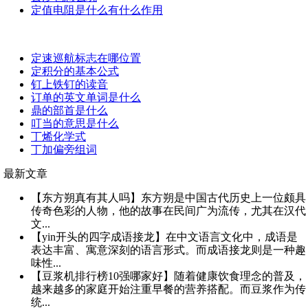
定值电阻是什么有什么作用
定速巡航标志在哪位置
定积分的基本公式
钉上铁钉的读音
订单的英文单词是什么
鼎的部首是什么
叮当的意思是什么
丁烯化学式
丁加偏旁组词
最新文章
【东方朔真有其人吗】东方朔是中国古代历史上一位颇具
传奇色彩的人物，他的故事在民间广为流传，尤其在汉代
文...
【yin开头的四字成语接龙】在中文语言文化中，成语是
表达丰富、寓意深刻的语言形式。而成语接龙则是一种趣
味性...
【豆浆机排行榜10强哪家好】随着健康饮食理念的普及，
越来越多的家庭开始注重早餐的营养搭配。而豆浆作为传
统...