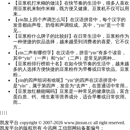
【豆浆机打米糊的做法】在快节奏的生活中，很多人喜欢
用豆浆机来制作米糊，既方便又健康。豆浆机不仅可以用
来...
【yin加上四个声调怎么写】在汉语拼音中，每个汉字的
发音都由声母、韵母和声调组成。其中，“yin”是一个常
见...
【豆浆粉什么牌子的比较好】在日常生活中，豆浆粉作为
一种便捷的饮品选择，越来越受到消费者的喜爱。它不仅
方...
【yin二声有哪些字】在汉语中，拼音“yin”有多个读音，
其中“yīn”（一声）和“yín”（二声）是常见的两种...
【豆浆粉排行榜前十名】在如今快节奏的生活中，越来越
多的人选择方便快捷的豆浆粉作为早餐或日常饮品。豆浆
粉...
【yin的四声组词有啥呢】“yin”的四声在汉语拼音中
是“yìn”，属于第四声，发音为“去声”，在普通话中常用...
【豆浆放红糖能喝吗】豆浆是一种常见的健康饮品，富含
蛋白质、钙、维生素等营养成分，适合早餐或日常饮用。
而...
|
|
|
|
凯发平台 copyright © 2007-2026 www.jinxun.cc all right reserved.
凯发平台的版权所有 今讯网 工信部网站备案编号：