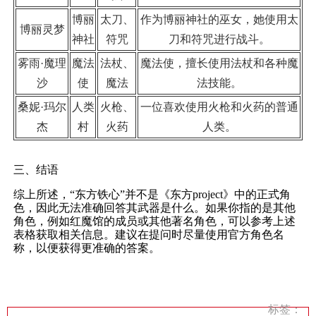
博丽
太刀、
作为博丽神社的巫女，她使用太
博丽灵梦
神社
符咒
刀和符咒进行战斗。
雾雨·魔理
魔法
法杖、
魔法使，擅长使用法杖和各种魔
沙
使
魔法
法技能。
桑妮·玛尔
人类
火枪、
一位喜欢使用火枪和火药的普通
杰
村
火药
人类。
三、结语
综上所述，“东方铁心”并不是《东方project》中的正式角
色，因此无法准确回答其武器是什么。如果你指的是其他
角色，例如红魔馆的成员或其他著名角色，可以参考上述
表格获取相关信息。建议在提问时尽量使用官方角色名
称，以便获得更准确的答案。
标签：