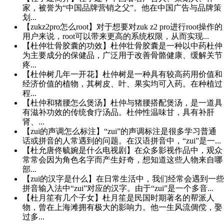
家，被誉为“中国品牌营销之父”。他在中国广告与品牌策
划...
【zukz2pro怎么root】对于想要对zuk z2 pro进行root操作的
用户来说，root可以带来更高的系统权限，从而实现...
【杜仲壮骨胶囊的功效】杜仲壮骨胶囊是一种以中药杜仲
为主要成分的保健品，广泛用于改善骨骼健康、缓解关节
疼...
【杜仲树几年一开花】杜仲树是一种具有较高药用价值和
经济价值的植物，其树皮、叶、果实均可入药。在种植过
程...
【杜仲和猪腰怎么煲汤】杜仲与猪腰搭配煲汤，是一道具
有滋补功效的传统食疗汤品。杜仲性温味甘，具有补肝
肾、...
【zui的声调怎么标注】“zui”的声调标注是很多学习普通
话或拼音的人常遇到的问题。在汉语拼音中，“zui”是一...
【杜允唐佟毓婉是什么电视剧】在众多影视作品中，观众
常常会因为角色名字而产生好奇，想知道这些人物来自哪
部...
【zui的汉字是什么】在日常生活中，我们经常会遇到一些
拼音输入法中“zui”对应的汉字。由于“zui”是一个多音...
【杜月笙有几个子女】杜月笙是民国时期著名的帮派人
物，曾在上海滩拥有极大的影响力。他一生风流倜傥，娶
过多...