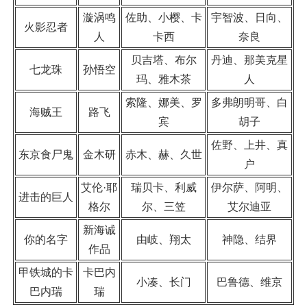
漩涡鸣
佐助、小樱、卡
宇智波、日向、
火影忍者
人
卡西
奈良
贝吉塔、布尔
丹迪、那美克星
七龙珠
孙悟空
玛、雅木茶
人
索隆、娜美、罗
多弗朗明哥、白
海贼王
路飞
宾
胡子
佐野、上井、真
东京食尸鬼
金木研
赤木、赫、久世
户
艾伦·耶
瑞贝卡、利威
伊尔萨、阿明、
进击的巨人
格尔
尔、三笠
艾尔迪亚
新海诚
你的名字
由岐、翔太
神隐、结界
作品
甲铁城的卡
卡巴内
小凑、长门
巴鲁德、维京
巴内瑞
瑞