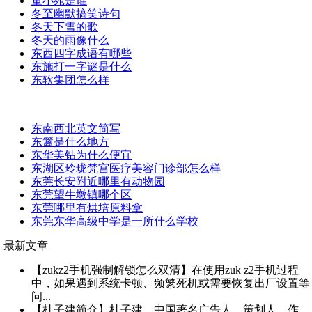
董小宛是谁
冬至幽默搞笑诗句
冬天下雪的歌
冬天的雨像什么
东西四字成语有哪些
东施打一字谜是什么
东软集团怎么样
东南西北英文简写
东篱是什么地方
东华美钻为什么便宜
东湖区玲珑梵宫医疗美容门诊部怎么样
东莞长安附近哪里有动物园
东莞望牛墩镇哪个区
东莞哪里有烘培原料拿
东莞东华高级中学是一所什么学校
最新文章
【zukz2手机强制解锁怎么双清】在使用zuk z2手机过程
中，如果遇到系统卡顿、频繁死机或需要恢复出厂设置等
问...
【杜子建简介】杜子建，中国著名广告人、策划人、作