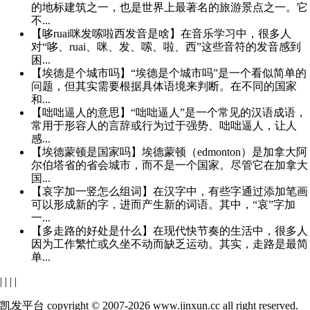
的地标建筑之一，也是世界上最著名的旅游景点之一。它
不...
【哆ruai咪发嗦啦西发音是啥】在音乐学习中，很多人
对“哆、ruai、咪、发、嗦、啦、西”这些音符的发音感到
困...
【埃德是个城市吗】“埃德是个城市吗”是一个看似简单的
问题，但其实需要根据具体语境来判断。在不同的国家
和...
【咄咄逼人的意思】“咄咄逼人”是一个常见的汉语成语，
常用于形容人的言辞或行为过于强势、咄咄逼人，让人
感...
【埃德蒙顿是国家吗】埃德蒙顿（edmonton）是加拿大阿
尔伯塔省的省会城市，而不是一个国家。尽管它在加拿大
国...
【哀字加一竖怎么组词】在汉字中，有些字通过添加笔画
可以形成新的字，进而产生新的词语。其中，“哀”字加
一...
【多走路的好处是什么】在现代快节奏的生活中，很多人
因为工作繁忙或久坐不动而缺乏运动。其实，走路是最简
单...
|
|
|
|
凯发平台 copyright © 2007-2026 www.jinxun.cc all right reserved.