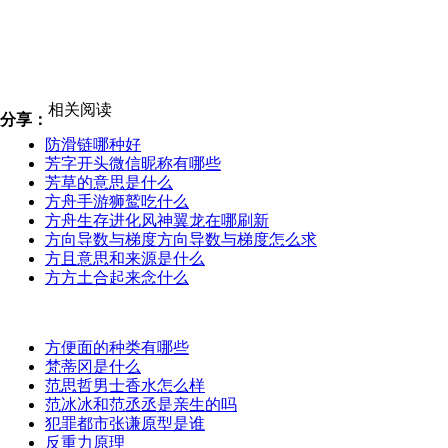
相关阅读
分享：
防滑链哪种好
芳字开头微信昵称有哪些
芳草的意思是什么
方舟手游狮鹫吃什么
方舟生存进化风神翼龙在哪刷新
方向导数与梯度方向导数与梯度怎么求
方且意思和来源是什么
方方土合起来念什么
方便面的种类有哪些
梵蒂冈是什么
范思哲男士香水怎么样
范冰冰和范丞丞是亲生的吗
犯罪都市张谦原型是谁
反重力原理