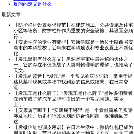
反问的定义是什么
最新文章
【防护栏杆设置要求规范】在建筑施工、公共设施及住宅
小区等场所，防护栏杆作为重要的安全设施，其设置必须
符...
【安康学院的专业有哪些】安康学院是一所位于陕西省安
康市的本科院校，近年来在学科建设和专业设置上不断优
化...
【发现黑洞有什么意义】黑洞是宇宙中最神秘的天体之
一，它的存在不仅挑战了人类对物理学的理解，也推动了
天文...
【发现的读音】“发现”是一个常见的汉语词语，常用于描
述从某种现象或事物中找到新的信息或结果。在日常交
流...
【发现车是什么牌子】“发现车是什么牌子”是许多消费者
在购车或了解汽车品牌时提出的一个常见问题。实际
上，...
【安康属于哪里】“安康属于哪里”是一个看似简单但实际
涉及地理、历史和行政区划的综合性问题。要准确回答
这...
【发微信红包调皮用语】在日常生活中，微信红包已成为
朋友间互动、节日祝福和娱乐的一种常见方式。而为了增