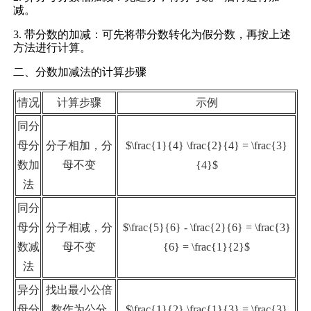
减。
3. 带分数的加减：可先将带分数转化为假分数，再按上述
方法进行计算。
二、分数加减法的计算步骤
情况
计算步骤
示例
同分
母分
分子相加，分
$\frac{1}{4} \frac{2}{4} = \frac{3}
数加
母不变
{4}$
法
同分
母分
分子相减，分
$\frac{5}{6} - \frac{2}{6} = \frac{3}
数减
母不变
{6} = \frac{1}{2}$
法
异分
找出最小公倍
母分
数作为公分
$\frac{1}{2} \frac{1}{3} = \frac{3}