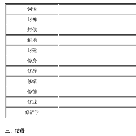
词语
封禅
封侯
封地
封建
修身
修辞
修缮
修德
修业
修辞学
三、结语