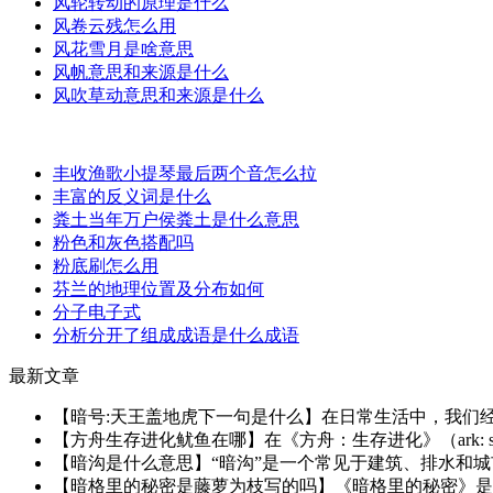
风轮转动的原理是什么
风卷云残怎么用
风花雪月是啥意思
风帆意思和来源是什么
风吹草动意思和来源是什么
丰收渔歌小提琴最后两个音怎么拉
丰富的反义词是什么
粪土当年万户侯粪土是什么意思
粉色和灰色搭配吗
粉底刷怎么用
芬兰的地理位置及分布如何
分子电子式
分析分开了组成成语是什么成语
最新文章
【暗号:天王盖地虎下一句是什么】在日常生活中，我们经常
【方舟生存进化鱿鱼在哪】在《方舟：生存进化》（ark: surv
【暗沟是什么意思】“暗沟”是一个常见于建筑、排水和城
【暗格里的秘密是藤萝为枝写的吗】《暗格里的秘密》是一