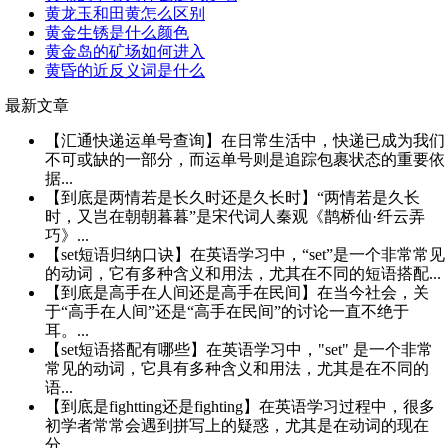
黄龙玉和田黄怎么区别
黄金生锈是什么颜色
黄金岛的矿场如何进入
黄昏的近反义词是什么
最新文章
【汇通快递运单号查询】在日常生活中，快递已成为我们
不可或缺的一部分，而运单号则是追踪包裹状态的重要依
据...
【到底是两情若是长久时还是久长时】“两情若是久长
时，又岂在朝朝暮暮”是宋代词人秦观《鹊桥仙·纤云弄
巧》...
【set短语归纳口诀】在英语学习中，“set”是一个非常常见
的动词，它有多种含义和用法，尤其在不同的短语搭配...
【到底是高手在人间还是高手在民间】在当今社会，关
于“高手在人间”还是“高手在民间”的讨论一直不绝于
耳。...
【set短语搭配有哪些】在英语学习中，"set" 是一个非常
常见的动词，它具有多种含义和用法，尤其是在不同的
语...
【到底是fightting还是fighting】在英语学习过程中，很多
初学者常常会遇到拼写上的疑惑，尤其是在动词的现在
分...