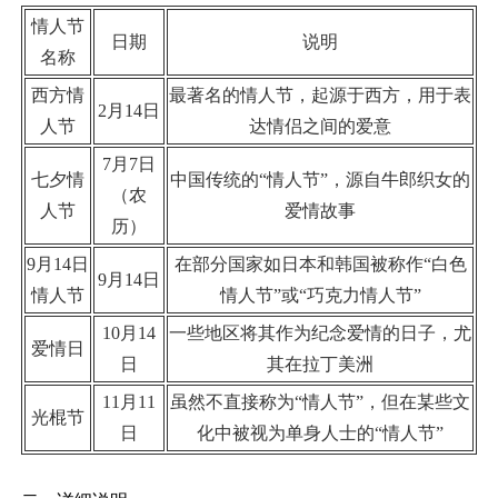
情人节
日期
说明
名称
西方情
最著名的情人节，起源于西方，用于表
2月14日
人节
达情侣之间的爱意
7月7日
七夕情
中国传统的“情人节”，源自牛郎织女的
（农
人节
爱情故事
历）
9月14日
在部分国家如日本和韩国被称作“白色
9月14日
情人节
情人节”或“巧克力情人节”
10月14
一些地区将其作为纪念爱情的日子，尤
爱情日
日
其在拉丁美洲
11月11
虽然不直接称为“情人节”，但在某些文
光棍节
日
化中被视为单身人士的“情人节”