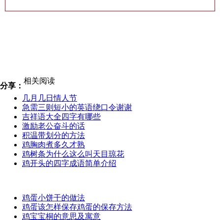
相关阅读
分享：
几月几日情人节
急需三则短小的英语绕口令谢谢
吉祥语大全四字有哪些
激励老公奋斗的话
积温带划分的方法
鸡胸肉煮多久才熟
鸡树条为什么这么叫天目琼花
鸡开头的四字成语简单介绍
鸡蛋小饼干的做法
鸡蛋该怎样保存鸡蛋的保存方法
鸡宝宝桐的意思及寓意