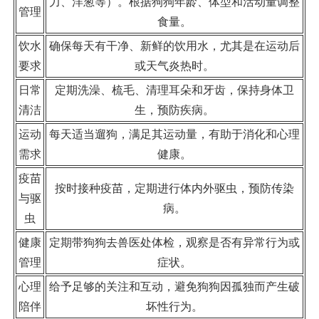
力、洋葱等）。根据狗狗年龄、体型和活动量调整
管理
食量。
饮水
确保每天有干净、新鲜的饮用水，尤其是在运动后
要求
或天气炎热时。
日常
定期洗澡、梳毛、清理耳朵和牙齿，保持身体卫
清洁
生，预防疾病。
运动
每天适当遛狗，满足其运动量，有助于消化和心理
需求
健康。
疫苗
按时接种疫苗，定期进行体内外驱虫，预防传染
与驱
病。
虫
健康
定期带狗狗去兽医处体检，观察是否有异常行为或
管理
症状。
心理
给予足够的关注和互动，避免狗狗因孤独而产生破
陪伴
坏性行为。