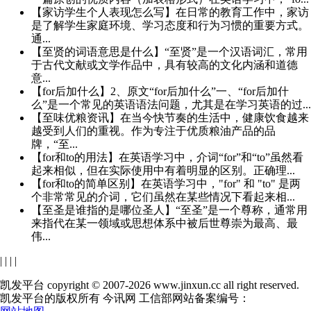
【家访学生个人表现怎么写】在日常的教育工作中，家访
是了解学生家庭环境、学习态度和行为习惯的重要方式。
通...
【至贤的词语意思是什么】“至贤”是一个汉语词汇，常用
于古代文献或文学作品中，具有较高的文化内涵和道德
意...
【for后加什么】2、原文“for后加什么”一、“for后加什
么”是一个常见的英语语法问题，尤其是在学习英语的过...
【至味优粮资讯】在当今快节奏的生活中，健康饮食越来
越受到人们的重视。作为专注于优质粮油产品的品
牌，“至...
【for和to的用法】在英语学习中，介词“for”和“to”虽然看
起来相似，但在实际使用中有着明显的区别。正确理...
【for和to的简单区别】在英语学习中，"for" 和 "to" 是两
个非常常见的介词，它们虽然在某些情况下看起来相...
【至圣是谁指的是哪位圣人】“至圣”是一个尊称，通常用
来指代在某一领域或思想体系中被后世尊崇为最高、最
伟...
|
|
|
|
凯发平台 copyright © 2007-2026 www.jinxun.cc all right reserved.
凯发平台的版权所有 今讯网 工信部网站备案编号：