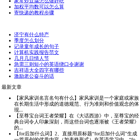
家常炒豆腐怎么做好吃
加权平均数可以怎么算
寄快递的教程步骤
济宁有什么特产
季度怎么划分
记录童年成长的句子
计算机实践报告范文
几月几日情人节
急需三则短小的英语绕口令谢谢
吉祥语大全四字有哪些
激励老公奋斗的话
最新文章
【家风家训名言名句有什么】家风家训是一个家庭或家族
在长期生活中形成的道德规范、行为准则和价值观念的体
现...
【至尊宝台词王者荣耀】在《大话西游》中，至尊宝的经
典台词令人印象深刻，而这些台词也逐渐被《王者荣耀》
的...
【for后加什么词】2、直接用原标题“for后加什么词”生成
一篇原创的优质内容（加表格形式）在英语学习中，“fo...