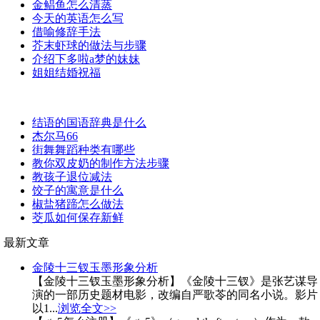
金鲳鱼怎么清蒸
今天的英语怎么写
借喻修辞手法
芥末虾球的做法与步骤
介绍下多啦a梦的妹妹
姐姐结婚祝福
结语的国语辞典是什么
杰尔马66
街舞舞蹈种类有哪些
教你双皮奶的制作方法步骤
教孩子退位减法
饺子的寓意是什么
椒盐猪蹄怎么做法
茭瓜如何保存新鲜
最新文章
金陵十三钗玉墨形象分析
【金陵十三钗玉墨形象分析】《金陵十三钗》是张艺谋导
演的一部历史题材电影，改编自严歌苓的同名小说。影片
以1...
浏览全文>>