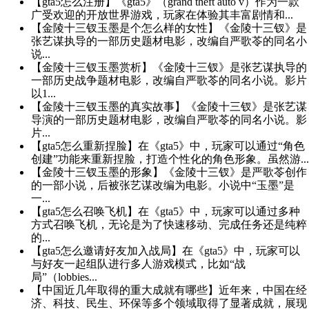
【gta5怎么注册】《gta5》（grand theft auto v）作为一款
广受欢迎的开放世界游戏，玩家在体验其丰富剧情和...
【金陵十三钗玉墨是个怎么样的女性】《金陵十三钗》是
张艺谋执导的一部历史题材电影，改编自严歌苓的同名小
说...
【金陵十三钗玉墨赏析】《金陵十三钗》是张艺谋执导的
一部历史战争题材电影，改编自严歌苓的同名小说。影片
以1...
【金陵十三钗玉墨的真实故事】《金陵十三钗》是张艺谋
导演的一部历史题材电影，改编自严歌苓的同名小说。影
片...
【gta5怎么重新捏脸】在《gta5》中，玩家可以通过“角色
创建”功能来重新捏脸，打造个性化的角色形象。虽然游...
【金陵十三钗玉墨的形象】《金陵十三钗》是严歌苓创作
的一部小说，后被张艺谋改编为电影。小说中“玉墨”是
一...
【gta5怎么召唤飞机】在《gta5》中，玩家可以通过多种
方式召唤飞机，无论是为了快速移动、完成任务还是纯粹
的...
【gta5怎么邀请好友加入战局】在《gta5》中，玩家可以
与好友一起组队进行多人游戏模式，比如“战
局”（lobbies...
【中国近几年取得的重大成就有哪些】近年来，中国在经
济、科技、民生、环保等多个领域取得了显著成就，展现