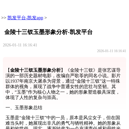
>>
凯发平台-凯发app
>
金陵十三钗玉墨形象分析-凯发平台
2026-01-11 16:16:41
2026-01-11 16:16:41
【
金陵十三钗玉墨形象分析
】《金陵十三钗》是张艺谋导
演的一部历史题材电影，改编自严歌苓的同名小说。影片
以1937年南京大屠杀为背景，通过“金陵十三钗”这一特殊
群体的视角，展现了战争中普通女性的悲壮与坚韧。其
中，“玉墨”作为核心人物之一，她的形象塑造极具深度，
体现了人性的复杂与崇高。
一、玉墨形象总结
玉墨是“金陵十三钗”中的一员，原本是风尘女子，但在国
难当头时，她展现出非凡的勇气与牺牲精神。她的形象从
最初的世俗、现实，逐渐转变为一个充满责任感和母性光