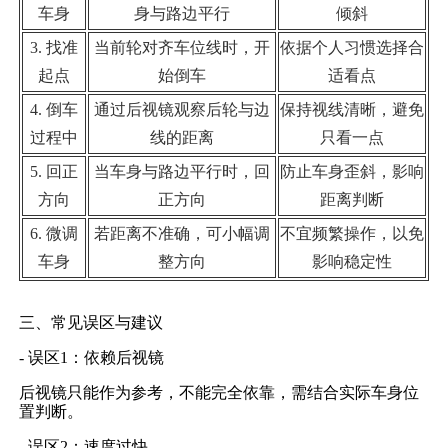
车身
身与路边平行
倾斜
3. 找准
当前轮对齐车位线时，开
依据个人习惯选择合
起点
始倒车
适看点
4. 倒车
通过后视镜观察后轮与边
保持视线清晰，避免
过程中
线的距离
只看一点
5. 回正
当车身与路边平行时，回
防止车身歪斜，影响
方向
正方向
距离判断
6. 微调
若距离不准确，可小幅调
不宜频繁操作，以免
车身
整方向
影响稳定性
三、常见误区与建议
- 误区1：依赖后视镜
后视镜只能作为参考，不能完全依靠，需结合实际车身位
置判断。
- 误区2：速度过快