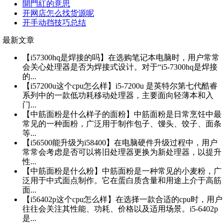
開門紅的意思
开网店怎么找货源呢
开手动挡技巧总结
最新文章
【i57300hq是焊接的吗】在选购笔记本电脑时，用户常常
会关心处理器是否为焊接式设计。对于“i5-7300hq是焊接
的...
【i57200u这个cpu怎么样】i5-7200u 是英特尔第七代酷睿
系列中的一款低功耗移动处理器，主要面向轻薄本和入
门...
【中筋面粉是什么样子的面粉】中筋面粉是日常烹饪中最
常见的一种面粉，广泛用于制作包子、馒头、饺子、面条
等...
【i56500能升级为i58400】在电脑硬件升级过程中，用户
常常会考虑是否可以将旧处理器更换为新处理器，以提升
性...
【中筋面粉是什么粉】中筋面粉是一种常见的小麦粉，广
泛用于中式面点制作。它在蛋白质含量和用途上介于高筋
面...
【i56402p这个cpu怎么样】在选择一款合适的cpu时，用户
往往会关注其性能、功耗、价格以及适用场景。i5-6402p
是...