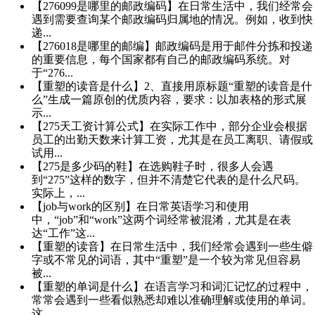
【276099是哪里的邮政编码】在日常生活中，我们经常会
遇到需要查询某个邮政编码归属地的情况。例如，收到快
递...
【276018是哪里的邮编】邮政编码是用于邮件分拣和投递
的重要信息，每个国家都有自己的邮政编码系统。对
于“276...
【重塑的读音是什么】2、直接用原标题“重塑的读音是什
么”生成一篇原创的优质内容，要求：以加表格的形式展
示...
【275天工资计算公式】在实际工作中，部分企业会根据
员工的出勤天数来计算工资，尤其是在员工离职、请假或
试用...
【275是多少码的鞋】在选购鞋子时，很多人会遇
到“275”这样的数字，但并不清楚它代表的是什么尺码。
实际上，...
【job与work的区别】在日常英语学习和使用
中，“job”和“work”这两个词经常被混淆，尤其是在表
达“工作”这...
【重塑的读音】在日常生活中，我们经常会遇到一些生僻
字或不常见的词语，其中“重塑”是一个较为常见但容易
被...
【重塑的单词是什么】在语言学习和词汇记忆的过程中，
常常会遇到一些看似熟悉却难以准确理解或使用的单词。
这...