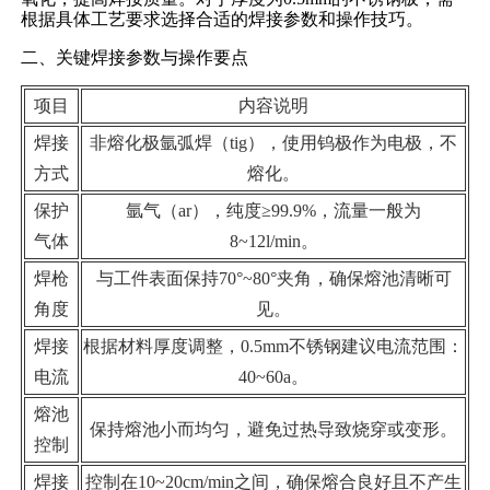
根据具体工艺要求选择合适的焊接参数和操作技巧。
二、关键焊接参数与操作要点
项目
内容说明
焊接
非熔化极氩弧焊（tig），使用钨极作为电极，不
方式
熔化。
保护
氩气（ar），纯度≥99.9%，流量一般为
气体
8~12l/min。
焊枪
与工件表面保持70°~80°夹角，确保熔池清晰可
角度
见。
焊接
根据材料厚度调整，0.5mm不锈钢建议电流范围：
电流
40~60a。
熔池
保持熔池小而均匀，避免过热导致烧穿或变形。
控制
焊接
控制在10~20cm/min之间，确保熔合良好且不产生