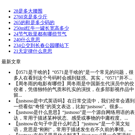
28是多大腰围
2760克是多少斤
265的鞋是多少码的
250ml红牛一罐长宽高多少
24节气歌里都有哪些节气
240什么意思
234公交到长春公园哪站下
21天定律什么意思
最新文章
【0571是干啥的】“0571是干啥的”是一个常见的问题，很
多人在看到这个号码时会感到疑惑。其实，“0571”并不...
【周冬雨的电影有哪些】周冬雨是中国新生代演员中的佼
佼者，凭借独特的气质和扎实的演技，在多部影视作品中
留...
【justsoso是中式英语吗】在日常交流中，我们经常会遇到
一些看似“奇怪”的英文表达，比如“justsoso”。很多...
【justsoso是什么意思】“justsoso”是一个源自网络用语的表
达，常用于描述某种状态、感受或事物的中庸程度。...
【justnow在句子中是什么时态】“justnow”是一个英文短
语，意思是“刚刚”，常用于描述发生在不久前的事情。...