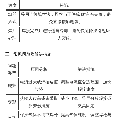
速度
缺陷。
填丝
采用连续填丝法，焊丝与工件成30°左右夹角，避
方式
免直接接触电弧。
焊后
焊接完成后进行适当冷却，避免快速降温引起应
处理
力裂纹。
三、常见问题及解决措施
问题
原因分析
解决措施
类型
电流过大或焊接速度
调整电流至合适范围，加快
烧穿
过慢
焊接速度
热输入过高或未采取
减小电流，采用分段焊接或
变形
反变形措施
夹具固定
保护气体不纯或焊枪
提高气体纯度，调整焊枪与