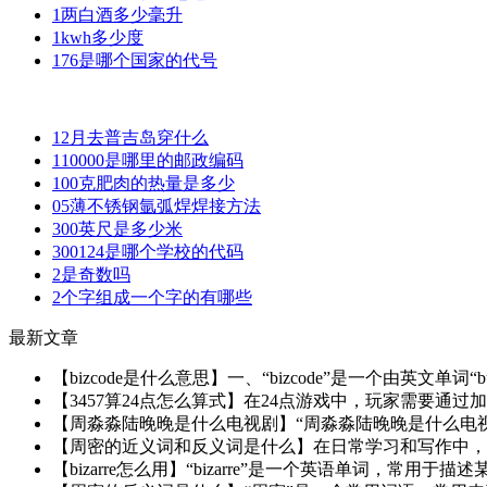
1两白酒多少毫升
1kwh多少度
176是哪个国家的代号
12月去普吉岛穿什么
110000是哪里的邮政编码
100克肥肉的热量是多少
05薄不锈钢氩弧焊焊接方法
300英尺是多少米
300124是哪个学校的代码
2是奇数吗
2个字组成一个字的有哪些
最新文章
【bizcode是什么意思】一、“bizcode”是一个由英文单词“b
【3457算24点怎么算式】在24点游戏中，玩家需要通过
【周淼淼陆晚晚是什么电视剧】“周淼淼陆晚晚是什么电视
【周密的近义词和反义词是什么】在日常学习和写作中，理
【bizarre怎么用】“bizarre”是一个英语单词，常用