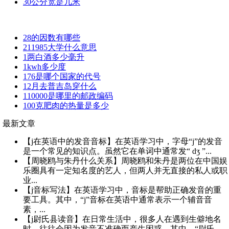
30公分宽是几米
28的因数有哪些
211985大学什么意思
1两白酒多少毫升
1kwh多少度
176是哪个国家的代号
12月去普吉岛穿什么
110000是哪里的邮政编码
100克肥肉的热量是多少
最新文章
【j在英语中的发音音标】在英语学习中，字母“j”的发音
是一个常见的知识点。虽然它在单词中通常发“ dʒ ”...
【周晓鸥与朱丹什么关系】周晓鸥和朱丹是两位在中国娱
乐圈具有一定知名度的艺人，但两人并无直接的私人或职
业...
【j音标写法】在英语学习中，音标是帮助正确发音的重
要工具。其中，“j”音标在英语中通常表示一个辅音音
素，...
【j尉氏县读音】在日常生活中，很多人在遇到生僻地名
时，往往会因为发音不准确而产生困惑。其中，“尉氏