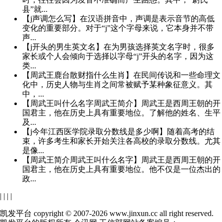
县”就...
【j声调怎么写】在汉语拼音中，声调是表示音节的高低
变化的重要部分。对于“j”这个字母来说，它本身并不带
声...
【j开头的男生英文名】在为男孩选择英文名字时，很多
家长或个人会倾向于选择以字母“j”开头的名字，因为这
类...
【周武王鹿台散财指什么生肖】在民间传说和一些命理文
化中，历史人物与生肖之间常被赋予某种象征意义。其
中，...
【周武王叫什么名字周武王简介】周武王是西周王朝的开
国君主，他在历史上具有重要地位。了解他的姓名、生平
及...
【j今年江西医学院录取分数线是多少啊】随着高考的结
束，许多考生和家长开始关注各高校的录取分数线。尤其
是像...
【周武王简介周武王叫什么名字】周武王是西周王朝的开
国君主，他在历史上具有重要地位。他不仅是一位杰出的
政...
|
|
|
|
凯发平台 copyright © 2007-2026 www.jinxun.cc all right reserved.