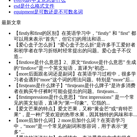
everyday中文意思是什么
esd是什么格式文件
equipment是可数还是不可数名词
最新文章
【firstly和first的区别】在英语学习中，"firstly" 和 "first" 都
可以用来表示“首先”，但它们的用法和语...
【爱心盒子怎么折】“爱心盒子怎么折”是许多手工爱好者
和初学者在学习折纸时经常提出的问题。爱心盒子不仅
造...
【firstlove是什么意思】2、原文“firstlove是什么意思” 生成
的“firstlove”是一个英文短语，直译为“初恋...
【more后面跟名词还是副词】在英语学习过程中，很多学
习者会遇到“more”这个词的用法问题。特别是“more”后...
【firstjeans是什么牌子】“firstjeans是什么牌子”是许多消费
者在购买牛仔裤时可能会提出的问题。firstjeans...
【firstimpressions是什么意思】“first impressions” 是一个常
见的英文短语，直译为“第一印象”。它指的...
【爱文芒果的特点】爱文芒果，又称“黄金芒”或“肯特芒
果”，是一种广受欢迎的热带水果，因其独特的风味和丰...
【more后加什么词】2 more后加什么词？在英语学习
中，“more”是一个常见的副词和形容词，用于表示“更
多”...