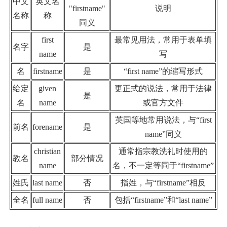
中文
英文名
"firstname"
说明
名称
称
同义
first
最常见用法，常用于表单填
名字
是
name
写
名
firstname
是
“first name”的缩写形式
给定
given
更正式的说法，常用于法律
是
名
name
或官方文件
英国等地常用说法，与“first
前名
forename
是
name”同义
christian
通常指宗教洗礼时使用的
教名
部分情况
name
名，不一定等同于“firstname”
姓氏
last name
否
指姓，与“firstname”相反
全名
full name
否
包括“firstname”和“last name”