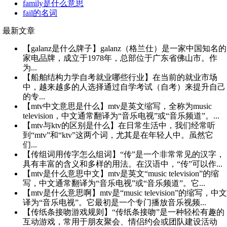
family是什么意思
fail的名词
最新文章
【galanz是什么牌子】galanz（格兰仕）是一家中国知名的
家电品牌，成立于1978年，总部位于广东省佛山市。作
为...
【船舶结构力学自考就业哪些行业】在当前的就业市场
中，越来越多的人选择通过自学考试（自考）来提升自己
的专...
【mtv中文意思是什么】mtv是英文缩写，全称为music
television，中文通常翻译为“音乐电视”或“音乐频道”。...
【mtv与ktv的区别是什么】在日常生活中，我们经常听
到“mtv”和“ktv”这两个词，尤其是在年轻人中。虽然它
们...
【传组词用传字怎么组词】“传”是一个非常常见的汉字，
具有丰富的含义和多样的用法。在汉语中，“传”可以作...
【mtv是什么意思中文】mtv是英文“music television”的缩
写，中文通常翻译为“音乐电视”或“音乐频道”。它...
【mtv是什么意思啊】mtv是“music television”的缩写，中文
译为“音乐电视”。它最初是一个专门播放音乐视频...
【传纸条接吻游戏规则】“传纸条接吻”是一种轻松有趣的
互动游戏，常用于朋友聚会、情侣约会或团队建设活动