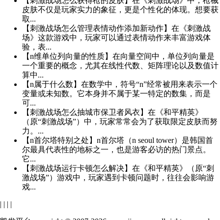
【刺激战场怎么获得枪的皮肤】在《刺激战场》中，枪械
皮肤不仅是玩家实力的象征，更是个性化的体现。想要获
取...
【刺激战场怎么管理表情动作添加新动作】在《刺激战
场》这款游戏中，玩家可以通过表情动作来丰富游戏体
验，表...
【n维单位列向量的性质】在向量空间中，单位列向量是
一个重要的概念，尤其在线性代数、矩阵理论以及数值计
算中...
【n属于什么数】在数学中，符号“n”经常被用来表示一个
变量或未知数。它本身并不属于某一特定的数集，而是
可...
【刺激战场怎么抽城市保卫者风衣】在《和平精英》
（原“刺激战场”）中，玩家常常会为了获取限定皮肤而努
力。...
【n首尔塔特别之处】n首尔塔（n seoul tower）是韩国首
尔最具代表性的地标之一，也是游客必访的热门景点。
它...
【刺激战场运行卡顿怎么解决】在《和平精英》（原“刺
激战场”）游戏中，玩家遇到卡顿问题时，往往会影响游
戏...
|
|
|
|