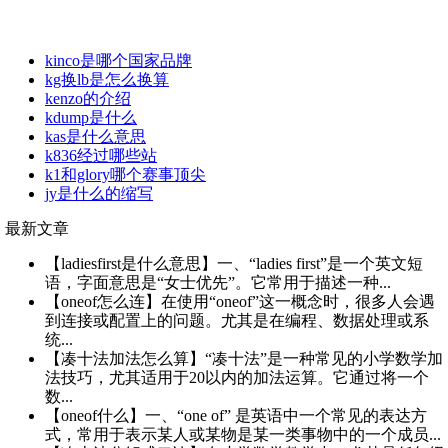
kinco是哪个国家品牌
kg换lb是怎么换算
kenzo的介绍
kdump是什么
kas是什么意思
k836经过哪些站
k1和glory哪个赛事顶尖
jy是什么的缩写
最新文章
【ladiesfirst是什么意思】一、“ladies first”是一个英文短
语，字面意思是“女士优先”。它常用于描述一种...
【oneof怎么连】在使用“oneof”这一概念时，很多人会遇
到连接或配置上的问题。尤其是在编程、数据处理或系
统...
【凑十法加法怎么算】“凑十法”是一种常见的小学数学加
法技巧，尤其适用于20以内的加法运算。它通过将一个
数...
【oneof什么】一、“one of” 是英语中一个常见的表达方
式，常用于表示某人或某物是某一类事物中的一个成员...