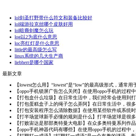
lol剑圣打野带什么符文和装备比较好
lol端游拉克丝哪个皮肤好用
lol暗裔剑魔怎么玩
log以2为底什么意思
loc亮红灯是什么意思
little的最高级怎么写
linux系统的几大生产商
liebherr是哪个国家
最新文章
【lowest怎么用】“lowest”是“low”的最高级形式
【oppo手机锁屏广告怎么关闭】在使用oppo手机的过程
【打包盒什么垃圾】在日常生活中，我们经常会使用到打包
【打包蛋糕盒子上的绳子怎么弄阿】在日常生活中，很多人
【打包安装程序怎么清除数据】在使用某些软件或系统时，
【打半场篮球新手必懂的规则是什么】打半场篮球是很多人
【打败宙达是那部奥特曼大电影】在众多奥特曼系列作品中
【oppo手机神器代码有哪些】在使用oppo手机的过程中
【打靶打一成语】“打靶打一成语”是一个有趣的谜语，表