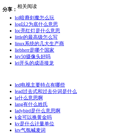
相关阅读
分享：
lol暗裔剑魔怎么玩
log以2为底什么意思
loc亮红灯是什么意思
little的最高级怎么写
linux系统的几大生产商
liebherr是哪个国家
lgv50摄像头好吗
lei开头的成语接龙
led电视主要特点有哪些
lead过去式和过去分词是什么
la什么意思啊
lang有什么姓氏
ladybird是什么意思啊
k金可以换黄金吗
kv是什么计量单位
ktv气氛喊麦词