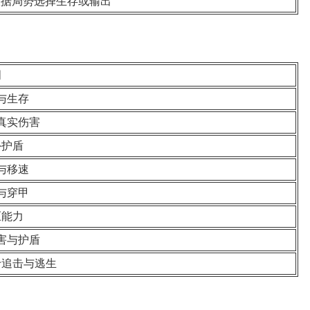
根据局势选择生存或输出
明
与生存
真实伤害
外护盾
与移速
与穿甲
压能力
害与护盾
于追击与逃生