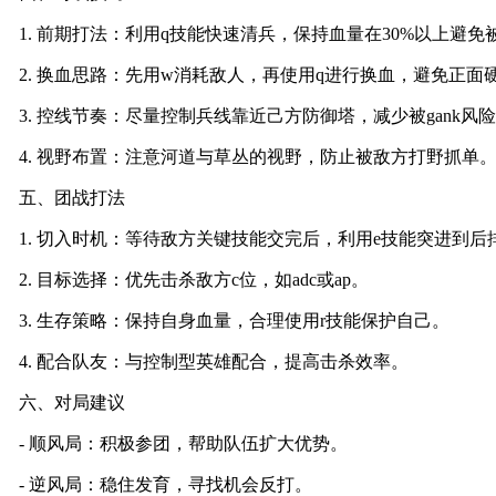
1. 前期打法：利用q技能快速清兵，保持血量在30%以上避免
2. 换血思路：先用w消耗敌人，再使用q进行换血，避免正面
3. 控线节奏：尽量控制兵线靠近己方防御塔，减少被gank风
4. 视野布置：注意河道与草丛的视野，防止被敌方打野抓单
五、团战打法
1. 切入时机：等待敌方关键技能交完后，利用e技能突进到后
2. 目标选择：优先击杀敌方c位，如adc或ap。
3. 生存策略：保持自身血量，合理使用r技能保护自己。
4. 配合队友：与控制型英雄配合，提高击杀效率。
六、对局建议
- 顺风局：积极参团，帮助队伍扩大优势。
- 逆风局：稳住发育，寻找机会反打。