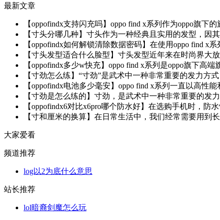
最新文章
【oppofindx支持闪充吗】oppo find x系列作为o
【寸头分哪几种】寸头作为一种经典且实用的发型，因其清
【oppofindx如何解锁清除数据密码】在使用oppo find
【寸头发型适合什么脸型】寸头发型近年来在时尚界大放异
【oppofindx多少w快充】oppo find x系列是op
【寸劲怎么练】“寸劲”是武术中一种非常重要的发力方式
【oppofindx电池多少毫安】oppo find x系列一
【寸劲是怎么练的】寸劲，是武术中一种非常重要的发力技
【oppofindx6对比x6pro哪个防水好】在选购手机时，防水性能是
【寸和厘米的换算】在日常生活中，我们经常需要用到长度
大家爱看
频道推荐
log以2为底什么意思
站长推荐
lol暗裔剑魔怎么玩