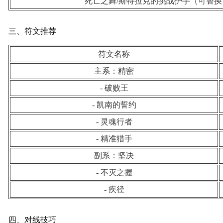
死亡之舞/斯特拉克的挑战护手（可替换
三、符文推荐
符文名称
主系：精密
- 破败王
- 凯南的誓约
- 灵魂行者
- 精准猎手
副系：坚决
- 不灭之握
- 疾径
四、对线技巧