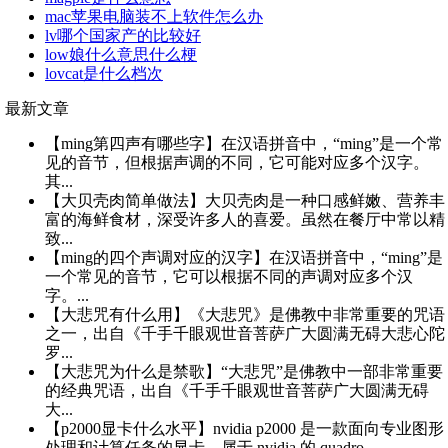
mac苹果电脑装不上软件怎么办
lv哪个国家产的比较好
low娘什么意思什么梗
lovcat是什么档次
最新文章
【ming第四声有哪些字】在汉语拼音中，“ming”是一个常
见的音节，但根据声调的不同，它可能对应多个汉字。
其...
【大贝壳肉简单做法】大贝壳肉是一种口感鲜嫩、营养丰
富的海鲜食材，深受许多人的喜爱。虽然在餐厅中常以精
致...
【ming的四个声调对应的汉字】在汉语拼音中，“ming”是
一个常见的音节，它可以根据不同的声调对应多个汉
字。...
【大悲咒有什么用】《大悲咒》是佛教中非常重要的咒语
之一，出自《千手千眼观世音菩萨广大圆满无碍大悲心陀
罗...
【大悲咒为什么是禁歌】“大悲咒”是佛教中一部非常重要
的经典咒语，出自《千手千眼观世音菩萨广大圆满无碍
大...
【p2000显卡什么水平】nvidia p2000 是一款面向专业图形
处理和计算任务的显卡，属于 nvidia 的 quadro ...