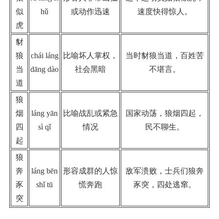
似
hǔ
或动作迅速
速度快得惊人。
虎
豺
狼
chái láng
比喻坏人掌权，
当时豺狼当道，百姓苦
当
dāng dào
社会黑暗
不堪言。
道
狼
烟
láng yān
比喻战乱或紧急
国家动荡，狼烟四起，
四
sì qǐ
情况
民不聊生。
起
狼
奔
láng bēn
形容成群的人惊
敌军溃败，士兵们狼奔
豕
shǐ tū
慌奔跑
豕突，四处逃窜。
突