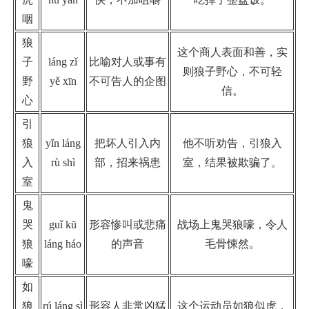
咽
狼
这个商人表面和善，实
子
láng zǐ
比喻对人或事有
则狼子野心，不可轻
野
yě xīn
不可告人的企图
信。
心
引
狼
yǐn láng
把坏人引入内
他不听劝告，引狼入
入
rù shì
部，招来祸患
室，结果被欺骗了。
室
鬼
哭
guǐ kū
形容惨叫或悲痛
战场上鬼哭狼嚎，令人
狼
láng háo
的声音
毛骨悚然。
嚎
如
狼
rú láng sì
形容人非常凶猛
这个运动员如狼似虎，