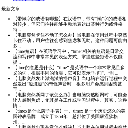
最新文章
【带懒字的成语有哪些】在汉语中，带有“懒”字的成语相
对较少，但它们往往能够生动地表达出某种行为或性格
特...
【电脑突然卡住不动了怎么办】当电脑在使用过程中突然
卡住不动，用户往往会感到焦虑和无助。这种问题可能由
多...
【time短语】在英语学习中，“time”相关的短语是日常交
流和写作中非常常见的表达方式。掌握这些短语不仅能
提...
【time的意思是什么】“time” 是英语中一个非常常见且多
义的词，根据不同的语境，它可以表示“时间”、“时...
【电脑突然发出滋滋滋的怪声音】当电脑在运行过程中突
然发出“滋滋滋”的奇怪声音时，很多用户会感到困惑甚
至...
【电脑突然断网了该怎么办】当电脑突然断网时，可能会
让人感到焦虑，尤其是在工作或学习过程中。其实，这种
情...
【timex是什么牌子手表】一、timex 是一个历史悠久的美
国钟表品牌，成立于1854年，总部位于美国康涅狄格
州。...
【电脑突然出现杂音怎么解决】当电脑在使用过程中突然