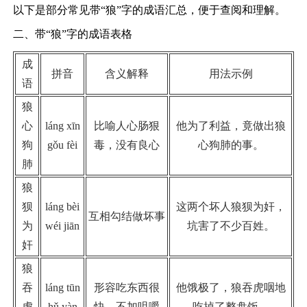
以下是部分常见带“狼”字的成语汇总，便于查阅和理解。
二、带“狼”字的成语表格
成
拼音
含义解释
用法示例
语
狼
心
láng xīn
比喻人心肠狠
他为了利益，竟做出狼
狗
gǒu fèi
毒，没有良心
心狗肺的事。
肺
狼
狈
láng bèi
这两个坏人狼狈为奸，
互相勾结做坏事
为
wéi jiān
坑害了不少百姓。
奸
狼
吞
láng tūn
形容吃东西很
他饿极了，狼吞虎咽地
虎
hǔ yàn
快，不加咀嚼
吃掉了整盘饭。