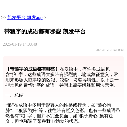
>>
凯发平台-凯发app
>
带狼字的成语都有哪些-凯发平台
2026-01-19 14:08:48
2026-01-19 14:08:48
【
带狼字的成语都有哪些
】在汉语中，有许多成语包
含“狼”字，这些成语大多带有强烈的比喻或象征意义，常
用来形容人或事物的凶狠、狡猾、贪婪等特性。以下是一
些常见的带“狼”字的成语，并附上简要解释和用法示例。
一、总结
“狼”在成语中多用于形容人的性格或行为，如“狼心狗
肺”、“狼狈为奸”等，往往带有贬义色彩。也有一些成语虽
然含有“狼”字，但并不完全负面，如“狼子野心”虽有贬
义，但也强调了某种野心勃勃的状态。