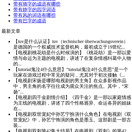
带有骑字的成语有哪些
带有静字的四字词语
带有风的词语有哪些
带有巴字的成语
最新文章
【tuv是什么认证】tuv（technischer überwachungsverein）
是德国的一个权威技术监督机构，最初成立于19世纪...
【电视剧桃花劫是什么时候演的】《桃花劫》是一部以爱
情与命运为主题的电视剧，讲述了在复杂情感纠葛中人物
的...
【tutorial鬼泣4什么意思】“tutorial鬼泣4什么意思”是一个
玩家在游戏过程中常见的疑问，尤其对于初次接触《...
【电视剧宋扬是哪部电视剧的男主角】在众多影视作品
中，男主角的名字往往成为观众关注的焦点。其中，“宋
扬”...
【电视剧四千金剧情介绍】《四千金》是一部以家庭情感
为主线的电视剧，讲述了四个性格迥异、命运各异的姐妹
在...
【电视剧双世宠妃中孙艺宁扮演什么角色】在电视剧《双
世宠妃》中，孙艺宁饰演的角色是墨玉。这部剧是一部古
装...
【电视剧双刺第42集大结局】在电视剧《双刺》的第42