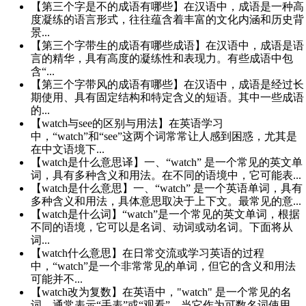
【第三个字是不的成语有哪些】在汉语中，成语是一种高
度凝练的语言形式，往往蕴含着丰富的文化内涵和历史背
景...
【第三个字带生的成语有哪些成语】在汉语中，成语是语
言的精华，具有高度的凝练性和表现力。有些成语中包
含“...
【第三个字带风的成语有哪些】在汉语中，成语是经过长
期使用、具有固定结构和特定含义的短语。其中一些成语
的...
【watch与see的区别与用法】在英语学习
中，“watch”和“see”这两个词常常让人感到困惑，尤其是
在中文语境下...
【watch是什么意思译】一、“watch” 是一个常见的英文单
词，具有多种含义和用法。在不同的语境中，它可能表...
【watch是什么意思】一、“watch” 是一个英语单词，具有
多种含义和用法，具体意思取决于上下文。最常见的意...
【watch是什么词】“watch”是一个常见的英文单词，根据
不同的语境，它可以是名词、动词或动名词。下面将从
词...
【watch什么意思】在日常交流或学习英语的过程
中，“watch”是一个非常常见的单词，但它的含义和用法
可能并不...
【watch改为复数】在英语中，"watch" 是一个常见的名
词，通常表示“手表”或“观看”。当它作为可数名词使用...