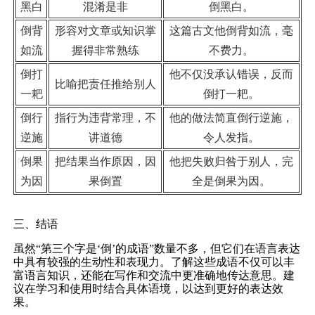
黑白
混淆是非
倒黑白。
倒背
形容对文章或知识掌
这篇古文他倒背如流，毫
如流
握得非常熟练
不费力。
倒打
他不仅没承认错误，反而
比喻把责任推给别人
一耙
倒打一耙。
倒行
指行为违背常理，不
他的做法简直倒行逆施，
逆施
讲道德
令人发指。
倒果
把结果当作原因，因
他把失败归咎于别人，完
为因
果倒置
全是倒果为因。
三、结语
虽然“第三个字是‘倒’的成语”数量不多，但它们在语言表达
中具有较强的生动性和表现力。了解这些成语不仅可以丰
富语言知识，还能在写作和交流中更准确地传达意思。建
议在学习和使用时结合具体语境，以达到更好的表达效
果。