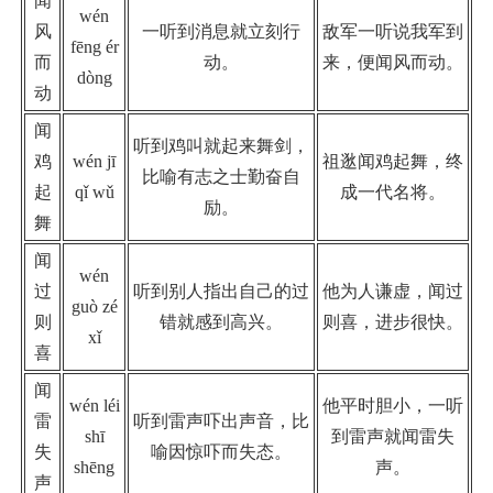
闻
wén
风
一听到消息就立刻行
敌军一听说我军到
fēng ér
而
动。
来，便闻风而动。
dòng
动
闻
听到鸡叫就起来舞剑，
鸡
wén jī
祖逖闻鸡起舞，终
比喻有志之士勤奋自
起
qǐ wǔ
成一代名将。
励。
舞
闻
wén
过
听到别人指出自己的过
他为人谦虚，闻过
guò zé
则
错就感到高兴。
则喜，进步很快。
xǐ
喜
闻
wén léi
他平时胆小，一听
雷
听到雷声吓出声音，比
shī
到雷声就闻雷失
失
喻因惊吓而失态。
shēng
声。
声