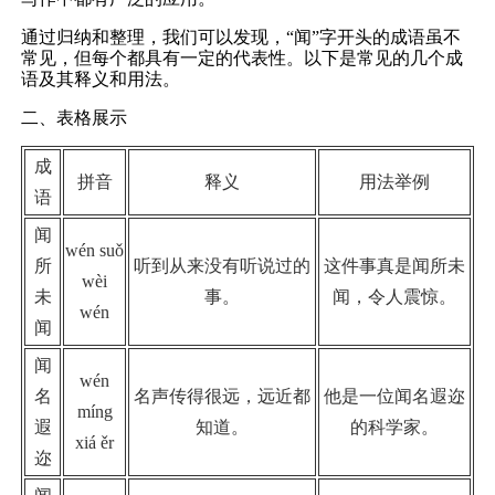
通过归纳和整理，我们可以发现，“闻”字开头的成语虽不
常见，但每个都具有一定的代表性。以下是常见的几个成
语及其释义和用法。
二、表格展示
成
拼音
释义
用法举例
语
闻
wén suǒ
所
听到从来没有听说过的
这件事真是闻所未
wèi
未
事。
闻，令人震惊。
wén
闻
闻
wén
名
名声传得很远，远近都
他是一位闻名遐迩
míng
遐
知道。
的科学家。
xiá ěr
迩