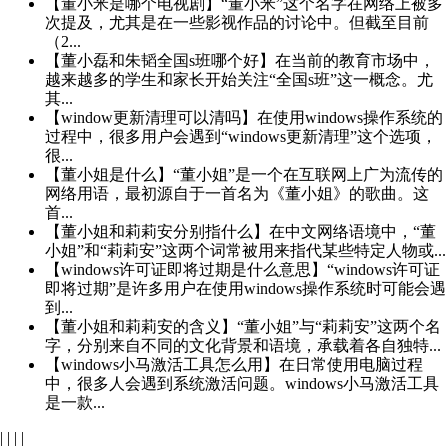
【董小米是哪个电视剧】“董小米”这个名字在网络上被多
次提及，尤其是在一些影视作品的讨论中。但截至目前
（2...
【董小磊和朱韬全国s班哪个好】在当前的教育市场中，
越来越多的学生和家长开始关注“全国s班”这一概念。尤
其...
【window更新清理可以清吗】在使用windows操作系统的
过程中，很多用户会遇到“windows更新清理”这个选项，
很...
【董小姐是什么】“董小姐”是一个在互联网上广为流传的
网络用语，最初源自于一首名为《董小姐》的歌曲。这
首...
【董小姐和莉莉安分别指什么】在中文网络语境中，“董
小姐”和“莉莉安”这两个词常被用来指代某些特定人物或...
【windows许可证即将过期是什么意思】“windows许可证
即将过期”是许多用户在使用windows操作系统时可能会遇
到...
【董小姐和莉莉安的含义】“董小姐”与“莉莉安”这两个名
字，分别来自不同的文化背景和语境，承载着各自独特...
【windows小马激活工具怎么用】在日常使用电脑过程
中，很多人会遇到系统激活问题。windows小马激活工具
是一款...
|
|
|
|