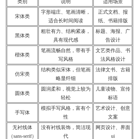
类别
说明
适用场景
字形端庄、笔画清晰，
正式文档、报
宋体类
适合长时间阅读
纸、书籍排版
粗壮有力、结构紧凑，
标题、海报、广
黑体类
具有现代感
告设计
笔画流畅自然，带有手
文艺类作品、书
楷体类
写风格
法风格设计
结构类似宋体，但笔画
法律文书、古籍
仿宋类
略显纤细
排版
圆润柔和，视觉上较为
儿童读物、宣传
圆体类
轻松
标语
模拟手写风格，富有个
艺术设计、创意
手写体
性
文案
无衬线体
没有衬线装饰，简洁现
网页设计、界面
（sans-serif）
代
ui