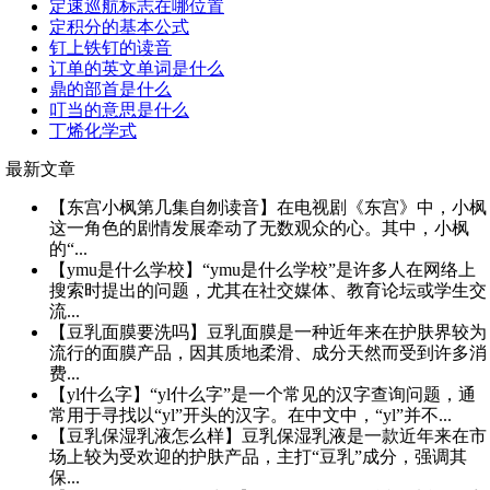
定速巡航标志在哪位置
定积分的基本公式
钉上铁钉的读音
订单的英文单词是什么
鼎的部首是什么
叮当的意思是什么
丁烯化学式
最新文章
【东宫小枫第几集自刎读音】在电视剧《东宫》中，小枫
这一角色的剧情发展牵动了无数观众的心。其中，小枫
的“...
【ymu是什么学校】“ymu是什么学校”是许多人在网络上
搜索时提出的问题，尤其在社交媒体、教育论坛或学生交
流...
【豆乳面膜要洗吗】豆乳面膜是一种近年来在护肤界较为
流行的面膜产品，因其质地柔滑、成分天然而受到许多消
费...
【yl什么字】“yl什么字”是一个常见的汉字查询问题，通
常用于寻找以“yl”开头的汉字。在中文中，“yl”并不...
【豆乳保湿乳液怎么样】豆乳保湿乳液是一款近年来在市
场上较为受欢迎的护肤产品，主打“豆乳”成分，强调其
保...