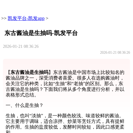
>>
凯发平台-凯发app
>
东古酱油是生抽吗-凯发平台
2026-01-21 08:36:26
2026-01-21 08:36:26
【
东古酱油是生抽吗
】东古酱油是中国市场上比较知名的
酱油品牌之一，深受消费者喜爱。很多人在选购酱油时，
会关注它的种类，比如“生抽”和“老抽”的区别。那么，东
古酱油是生抽吗？下面我们将从多个角度进行分析，并以
表格形式总结。
一、什么是生抽？
生抽，也叫“淡抽”，是一种颜色较浅、味道较鲜的酱油。
它主要用于调味，适合凉拌、炒菜等烹饪方式，具有提鲜
的作用。生抽的盐度较低，发酵时间较短，因此口感更柔
和。