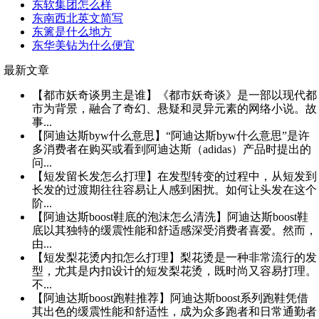
东软集团怎么样
东南西北英文简写
东篱是什么地方
东华美钻为什么便宜
最新文章
【都市妖奇谈男主是谁】《都市妖奇谈》是一部以现代都
市为背景，融合了奇幻、悬疑和灵异元素的网络小说。故
事...
【阿迪达斯byw什么意思】“阿迪达斯byw什么意思”是许
多消费者在购买或看到阿迪达斯（adidas）产品时提出的
问...
【短发留长发怎么打理】在发型转变的过程中，从短发到
长发的过渡期往往容易让人感到困扰。如何让头发在这个
阶...
【阿迪达斯boost鞋底的泡沫怎么清洗】阿迪达斯boost鞋
底以其独特的缓震性能和舒适感深受消费者喜爱。然而，
由...
【短发梨花烫内扣怎么打理】梨花烫是一种非常流行的发
型，尤其是内扣设计的短发梨花烫，既时尚又容易打理。
不...
【阿迪达斯boost跑鞋推荐】阿迪达斯boost系列跑鞋凭借
其出色的缓震性能和舒适性，成为众多跑者和日常通勤者