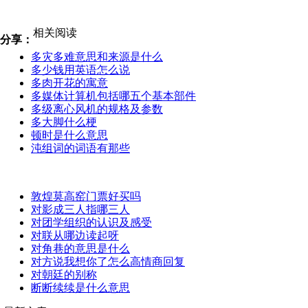
相关阅读
分享：
多灾多难意思和来源是什么
多少钱用英语怎么说
多肉开花的寓意
多媒体计算机包括哪五个基本部件
多级离心风机的规格及参数
多大脚什么梗
顿时是什么意思
沌组词的词语有那些
敦煌莫高窑门票好买吗
对影成三人指哪三人
对团学组织的认识及感受
对联从哪边读起呀
对角巷的意思是什么
对方说我想你了怎么高情商回复
对朝廷的别称
断断续续是什么意思