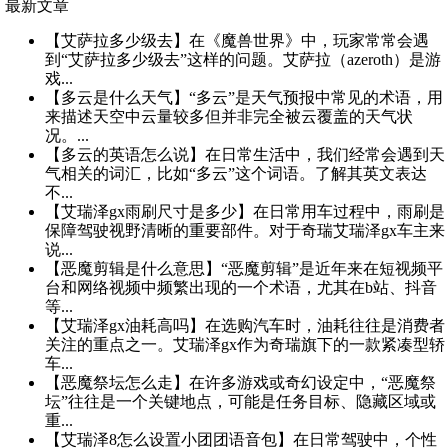
最新文章
【艾萨拉多少级去】在《魔兽世界》中，玩家常常会遇
到“艾萨拉多少级去”这样的问题。艾萨拉（azeroth）是游
戏...
【多云是什么天气】“多云”是天气预报中常见的术语，用
来描述天空中云量较多但并非完全被云覆盖的天气状
况。...
【多云的英语怎么说】在日常生活中，我们经常会遇到天
气相关的词汇，比如“多云”这个词语。了解其英文表达
不...
【艾瑞泽gx雨刷尺寸是多少】在日常用车过程中，雨刷是
保障驾驶视野清晰的重要部件。对于奇瑞艾瑞泽gx车主来
说...
【恶魔剪辑是什么意思】“恶魔剪辑”是近年来在短视频平
台和网络视频中频繁出现的一个术语，尤其在b站、抖音
等...
【艾瑞泽gx油耗高吗】在选购汽车时，油耗往往是消费者
关注的重点之一。艾瑞泽gx作为奇瑞旗下的一款紧凑型轿
车...
【恶魔祭坛怎么走】在许多游戏或奇幻设定中，“恶魔祭
坛”往往是一个关键地点，可能是任务目标、隐藏区域或
重...
【艾瑞泽8怎么设置小团团语音包】在日常驾驶中，个性