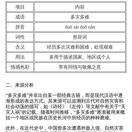
项目
内容
成语
多灾多难
拼音
duō zāi duō nàn
词性
形容词
含义
经历多次灾难和困难，处境艰难
用法
多用于描述国家、地区或个人
情感色彩
带有同情与敬佩之意
二、来源分析
“多灾多难”并非出自某一部经典古籍，而是现代汉语中逐
渐形成的表达方式。其来源可以追溯到古代对自然灾害和
社会动荡的描写，如《诗经》《左传》等文献中有关于“天
灾人祸”的记载。随着时间推移，“多灾多难”逐渐被用来概
括一个地区或民族在历史长河中所经历的种种磨难。
此外，在近代史中，中国曾多次遭遇外敌入侵、自然灾害