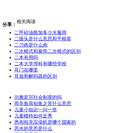
相关阅读
分享：
二甲硅油散加多少水服用
二级头是什么意思和平精英
二刀肉是什么肉
二次根式和最简二次根式的区别
二本有用吗
二本大学理科有哪些学校
耳门在哪里
耳放和解码器的区别
尔雅是写社会制度的吗
而非鱼焉知鱼之苦什么意思
儿童小知识一问一答
儿童模特如何走秀
恩布啦克压缩机是哪个国家的
恶水的意思是什么