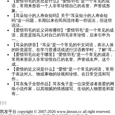
【爱惜羽毛的意思是什么】“爱惜羽毛”是一个常见的成
语，常用来形容一个人非常珍惜自己的名誉、声誉或形
象。...
【耳朵短小的人寿命短吗】关于“耳朵短小的人寿命短
吗”这一问题，长期以来在民间流传着一些说法，但这些
说法...
【爱惜羽毛的近义词有哪些】“爱惜羽毛”是一个常见的成
语，原意是指鸟儿对自己的羽毛非常珍惜，后来引申为
一...
【耳朵的拼音】“耳朵”是一个常见的中文词语，表示人体
的听觉器官。在学习普通话或进行汉语教学时，了解“耳...
【爱惜羽毛出处于哪里】“爱惜羽毛”是一个常见的成语，
常用来形容人非常珍惜自己的名誉、声誉或名声。这个
成...
【爱惜的近义词是什么】“爱惜”是一个常见的词语，常用
于表达对人、物或事物的珍视和珍惜。在日常交流和写
作...
【耳东兔子全部作品】耳东兔子是一位深受读者喜爱的网
络小说作家，以其细腻的情感描写、生动的人物塑造和富
有...
|
|
|
|
凯发平台 copyright © 2007-2026 www.jinxun.cc all right reserved.