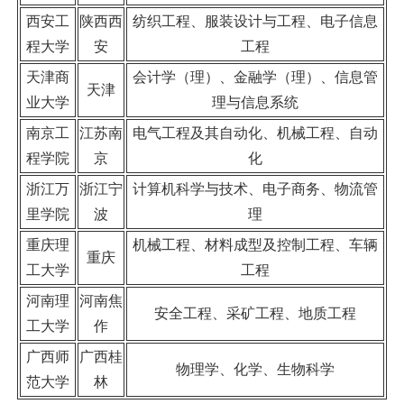
西安工
陕西西
纺织工程、服装设计与工程、电子信息
程大学
安
工程
天津商
会计学（理）、金融学（理）、信息管
天津
业大学
理与信息系统
南京工
江苏南
电气工程及其自动化、机械工程、自动
程学院
京
化
浙江万
浙江宁
计算机科学与技术、电子商务、物流管
里学院
波
理
重庆理
机械工程、材料成型及控制工程、车辆
重庆
工大学
工程
河南理
河南焦
安全工程、采矿工程、地质工程
工大学
作
广西师
广西桂
物理学、化学、生物科学
范大学
林